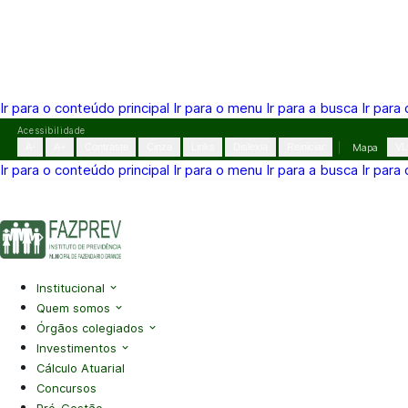
Ir para o conteúdo principal
Ir para o menu
Ir para a busca
Ir para
Pular
Acessibilidade
para
A-
A+
Contraste
Cinza
Links
Dislexia
Reiniciar
Mapa
VL
o
Ir para o conteúdo principal
Ir para o menu
Ir para a busca
Ir para
conteúdo
(41) 3995-2146
contato@fazprev.pr.gov.br
Seg-Sex: 08h–
Acessibilidade
|
Mapa do Site
|
Privacidade
Institucional
Quem somos
Órgãos colegiados
Investimentos
Cálculo Atuarial
Concursos