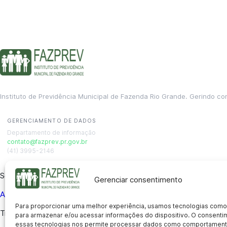
Instituto de Previdência Municipal de Fazenda Rio Grande. Gerindo co
GERENCIAMENTO DE DADOS
Departamento de informação
contato@fazprev.pr.gov.br
(41) 3995-2146
Serviços
Gerenciar consentimento
Aposentadoria
Pensão por Morte
Benefício por Invalidez
Auxílio
Para proporcionar uma melhor experiência, usamos tecnologias como
Transparência
para armazenar e/ou acessar informações do dispositivo. O consent
essas tecnologias nos permite processar dados como comportament