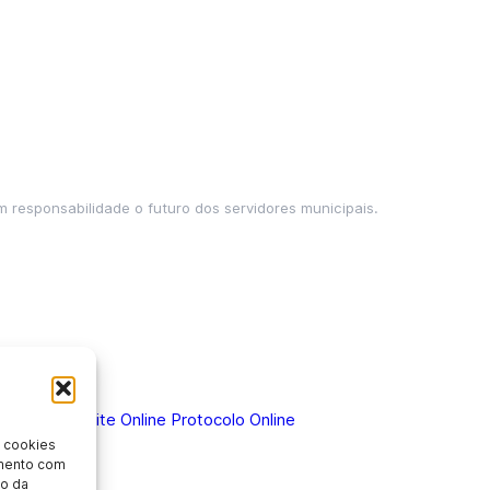
m responsabilidade o futuro dos servidores municipais.
 Doença
Holerite Online
Protocolo Online
 cookies
imento com
o da