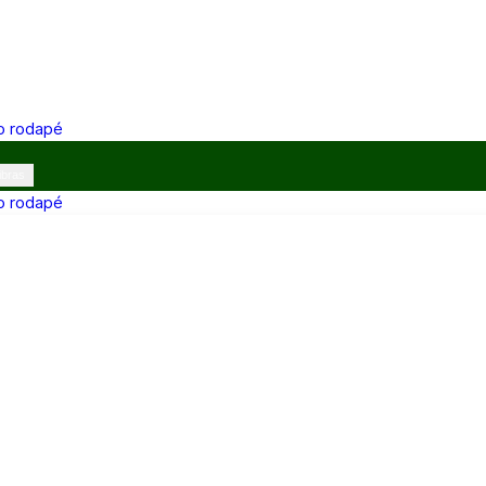
 o rodapé
ibras
 o rodapé
12h e 13h–17h