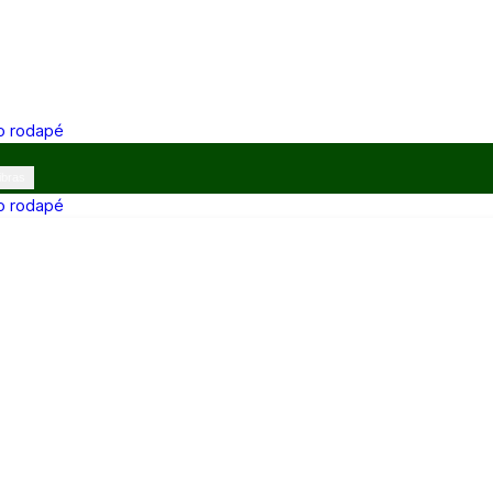
 o rodapé
ibras
 o rodapé
12h e 13h–17h