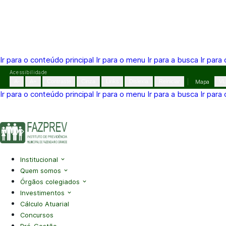
Ir para o conteúdo principal
Ir para o menu
Ir para a busca
Ir para
Pular
Acessibilidade
para
A-
A+
Contraste
Cinza
Links
Dislexia
Reiniciar
Mapa
VL
o
Ir para o conteúdo principal
Ir para o menu
Ir para a busca
Ir para
conteúdo
(41) 3995-2146
contato@fazprev.pr.gov.br
Seg-Sex: 08h–
Acessibilidade
|
Mapa do Site
|
Privacidade
Institucional
Quem somos
Órgãos colegiados
Investimentos
Cálculo Atuarial
Concursos