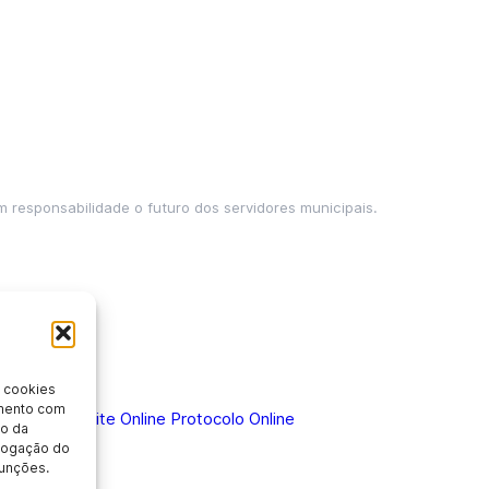
m responsabilidade o futuro dos servidores municipais.
 cookies
imento com
 Doença
Holerite Online
Protocolo Online
o da
evogação do
unções.