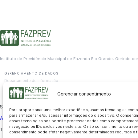
Instituto de Previdência Municipal de Fazenda Rio Grande. Gerindo co
GERENCIAMENTO DE DADOS
Departamento de informação
contato@fazprev.pr.gov.br
(41) 3995-2146
Gerenciar consentimento
Serviços
Para proporcionar uma melhor experiência, usamos tecnologias como
para armazenar e/ou acessar informações do dispositivo. O consent
Aposentadoria
Pensão por Morte
Benefício por Invalidez
Auxílio
essas tecnologias nos permite processar dados como comportament
navegação ou IDs exclusivos neste site. O não consentimento ou a r
Transparência
consentimento pode afetar negativamente determinados recursos e f