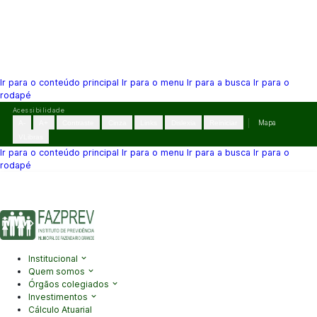
Ir para o conteúdo principal
Ir para o menu
Ir para a busca
Ir para o
rodapé
Pular
Acessibilidade
para
A-
A+
Contraste
Cinza
Links
Dislexia
Reiniciar
Mapa
o
VLibras
conteúdo
Ir para o conteúdo principal
Ir para o menu
Ir para a busca
Ir para o
rodapé
(41) 3995-2146
contato@fazprev.pr.gov.br
Seg-Sex: 08h–12h e
13h–17h
Acessibilidade
|
Mapa do Site
|
Privacidade
Institucional
Quem somos
Órgãos colegiados
Investimentos
Cálculo Atuarial