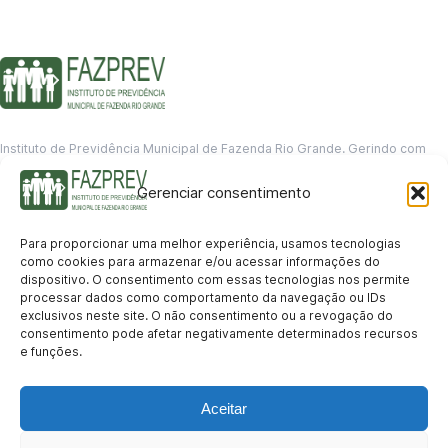
Instituto de Previdência Municipal de Fazenda Rio Grande. Gerindo com
responsabilidade o futuro dos servidores municipais.
Gerenciar consentimento
GERENCIAMENTO DE DADOS
Departamento de informação
Para proporcionar uma melhor experiência, usamos tecnologias
contato@fazprev.pr.gov.br
como cookies para armazenar e/ou acessar informações do
(41) 3995-2146
dispositivo. O consentimento com essas tecnologias nos permite
processar dados como comportamento da navegação ou IDs
Serviços
exclusivos neste site. O não consentimento ou a revogação do
consentimento pode afetar negativamente determinados recursos
Aposentadoria
Pensão por Morte
Benefício por Invalidez
Auxílio Doença
e funções.
Holerite Online
Protocolo Online
Transparência
Aceitar
Portal da Transparência
Licitações
Pró-Gestão RPPS
Acesso a
informação