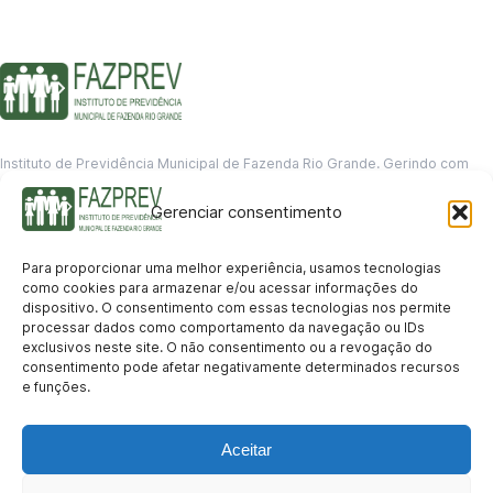
Instituto de Previdência Municipal de Fazenda Rio Grande. Gerindo com
responsabilidade o futuro dos servidores municipais.
Gerenciar consentimento
GERENCIAMENTO DE DADOS
Departamento de informação
Para proporcionar uma melhor experiência, usamos tecnologias
contato@fazprev.pr.gov.br
como cookies para armazenar e/ou acessar informações do
(41) 3995-2146
dispositivo. O consentimento com essas tecnologias nos permite
processar dados como comportamento da navegação ou IDs
Serviços
exclusivos neste site. O não consentimento ou a revogação do
consentimento pode afetar negativamente determinados recursos
Aposentadoria
Pensão por Morte
Benefício por Invalidez
Auxílio Doença
e funções.
Holerite Online
Protocolo Online
Transparência
Aceitar
Portal da Transparência
Licitações
Pró-Gestão RPPS
Acesso a
informação