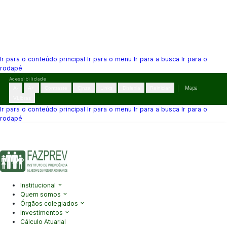
Ir para o conteúdo principal
Ir para o menu
Ir para a busca
Ir para o
rodapé
Pular
Acessibilidade
para
A-
A+
Contraste
Cinza
Links
Dislexia
Reiniciar
Mapa
o
VLibras
conteúdo
Ir para o conteúdo principal
Ir para o menu
Ir para a busca
Ir para o
rodapé
(41) 3995-2146
contato@fazprev.pr.gov.br
Seg-Sex: 08h–12h e
13h–17h
Acessibilidade
|
Mapa do Site
|
Privacidade
Institucional
Quem somos
Órgãos colegiados
Investimentos
Cálculo Atuarial