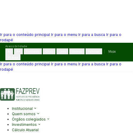
Ir para o conteúdo principal
Ir para o menu
Ir para a busca
Ir para o
rodapé
Pular
Acessibilidade
para
A-
A+
Contraste
Cinza
Links
Dislexia
Reiniciar
Mapa
o
VLibras
conteúdo
Ir para o conteúdo principal
Ir para o menu
Ir para a busca
Ir para o
rodapé
(41) 3995-2146
contato@fazprev.pr.gov.br
Seg-Sex: 08h–12h e
13h–17h
Acessibilidade
|
Mapa do Site
|
Privacidade
Institucional
Quem somos
Órgãos colegiados
Investimentos
Cálculo Atuarial