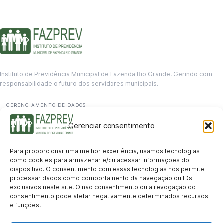
Instituto de Previdência Municipal de Fazenda Rio Grande. Gerindo com
responsabilidade o futuro dos servidores municipais.
GERENCIAMENTO DE DADOS
Departamento de informação
Gerenciar consentimento
contato@fazprev.pr.gov.br
(41) 3995-2146
Para proporcionar uma melhor experiência, usamos tecnologias
Serviços
como cookies para armazenar e/ou acessar informações do
dispositivo. O consentimento com essas tecnologias nos permite
Aposentadoria
Pensão por Morte
Benefício por Invalidez
Auxílio Doença
processar dados como comportamento da navegação ou IDs
Holerite Online
Protocolo Online
exclusivos neste site. O não consentimento ou a revogação do
Transparência
consentimento pode afetar negativamente determinados recursos
e funções.
Portal da Transparência
Licitações
Pró-Gestão RPPS
Acesso a
informação