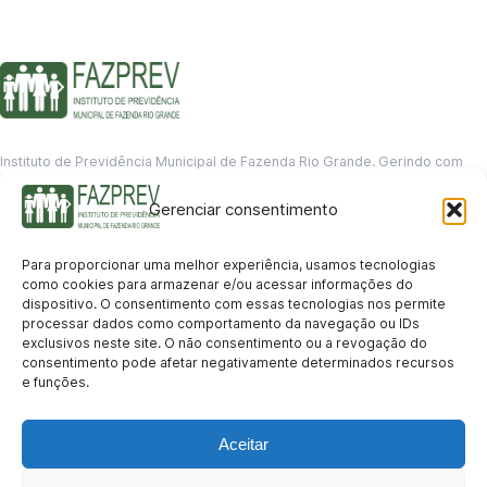
Instituto de Previdência Municipal de Fazenda Rio Grande. Gerindo com
responsabilidade o futuro dos servidores municipais.
Gerenciar consentimento
GERENCIAMENTO DE DADOS
Departamento de informação
Para proporcionar uma melhor experiência, usamos tecnologias
contato@fazprev.pr.gov.br
como cookies para armazenar e/ou acessar informações do
(41) 3995-2146
dispositivo. O consentimento com essas tecnologias nos permite
processar dados como comportamento da navegação ou IDs
Serviços
exclusivos neste site. O não consentimento ou a revogação do
consentimento pode afetar negativamente determinados recursos
Aposentadoria
Pensão por Morte
Benefício por Invalidez
Auxílio Doença
e funções.
Holerite Online
Protocolo Online
Transparência
Aceitar
Portal da Transparência
Licitações
Pró-Gestão RPPS
Acesso a
informação