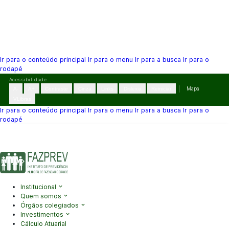
Ir para o conteúdo principal
Ir para o menu
Ir para a busca
Ir para o
rodapé
Pular
Acessibilidade
para
A-
A+
Contraste
Cinza
Links
Dislexia
Reiniciar
Mapa
o
VLibras
conteúdo
Ir para o conteúdo principal
Ir para o menu
Ir para a busca
Ir para o
rodapé
(41) 3995-2146
contato@fazprev.pr.gov.br
Seg-Sex: 08h–12h e
13h–17h
Acessibilidade
|
Mapa do Site
|
Privacidade
Institucional
Quem somos
Órgãos colegiados
Investimentos
Cálculo Atuarial