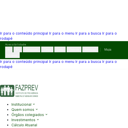
Ir para o conteúdo principal
Ir para o menu
Ir para a busca
Ir para o
rodapé
Pular
Acessibilidade
para
A-
A+
Contraste
Cinza
Links
Dislexia
Reiniciar
Mapa
o
VLibras
conteúdo
Ir para o conteúdo principal
Ir para o menu
Ir para a busca
Ir para o
rodapé
(41) 3995-2146
contato@fazprev.pr.gov.br
Seg-Sex: 08h–12h e
13h–17h
Acessibilidade
|
Mapa do Site
|
Privacidade
Institucional
Quem somos
Órgãos colegiados
Investimentos
Cálculo Atuarial