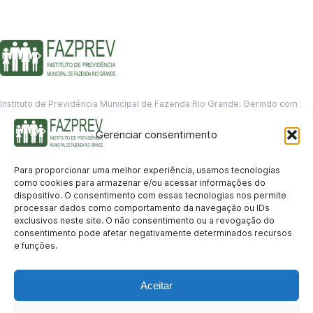
Instituto de Previdência Municipal de Fazenda Rio Grande. Gerindo com
responsabilidade o futuro dos servidores municipais.
Gerenciar consentimento
GERENCIAMENTO DE DADOS
Departamento de informação
Para proporcionar uma melhor experiência, usamos tecnologias
contato@fazprev.pr.gov.br
como cookies para armazenar e/ou acessar informações do
(41) 3995-2146
dispositivo. O consentimento com essas tecnologias nos permite
processar dados como comportamento da navegação ou IDs
Serviços
exclusivos neste site. O não consentimento ou a revogação do
consentimento pode afetar negativamente determinados recursos
Aposentadoria
Pensão por Morte
Benefício por Invalidez
Auxílio Doença
e funções.
Holerite Online
Protocolo Online
Transparência
Aceitar
Portal da Transparência
Licitações
Pró-Gestão RPPS
Acesso a
informação