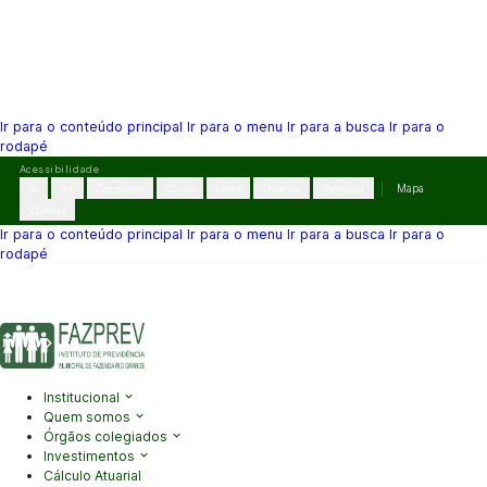
Ir para o conteúdo principal
Ir para o menu
Ir para a busca
Ir para o
rodapé
Pular
Acessibilidade
para
A-
A+
Contraste
Cinza
Links
Dislexia
Reiniciar
Mapa
o
VLibras
conteúdo
Ir para o conteúdo principal
Ir para o menu
Ir para a busca
Ir para o
rodapé
(41) 3995-2146
contato@fazprev.pr.gov.br
Seg-Sex: 08h–12h e
13h–17h
Acessibilidade
|
Mapa do Site
|
Privacidade
Institucional
Quem somos
Órgãos colegiados
Investimentos
Cálculo Atuarial