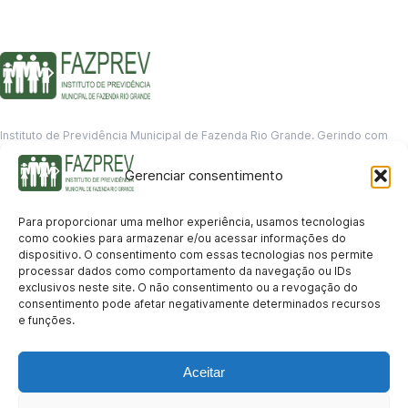
Instituto de Previdência Municipal de Fazenda Rio Grande. Gerindo com
responsabilidade o futuro dos servidores municipais.
Gerenciar consentimento
GERENCIAMENTO DE DADOS
Departamento de informação
Para proporcionar uma melhor experiência, usamos tecnologias
contato@fazprev.pr.gov.br
como cookies para armazenar e/ou acessar informações do
(41) 3995-2146
dispositivo. O consentimento com essas tecnologias nos permite
processar dados como comportamento da navegação ou IDs
Serviços
exclusivos neste site. O não consentimento ou a revogação do
consentimento pode afetar negativamente determinados recursos
Aposentadoria
Pensão por Morte
Benefício por Invalidez
Auxílio Doença
e funções.
Holerite Online
Protocolo Online
Transparência
Aceitar
Portal da Transparência
Licitações
Pró-Gestão RPPS
Acesso a
informação