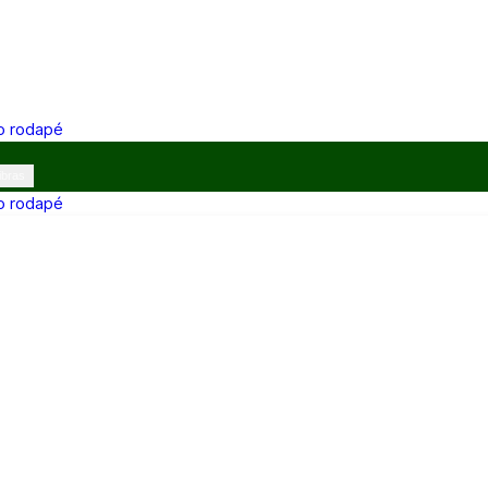
 o rodapé
ibras
 o rodapé
12h e 13h–17h