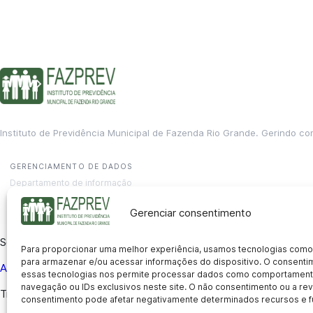
Instituto de Previdência Municipal de Fazenda Rio Grande. Gerindo co
GERENCIAMENTO DE DADOS
Departamento de informação
contato@fazprev.pr.gov.br
(41) 3995-2146
Gerenciar consentimento
Serviços
Para proporcionar uma melhor experiência, usamos tecnologias como
para armazenar e/ou acessar informações do dispositivo. O consent
Aposentadoria
Pensão por Morte
Benefício por Invalidez
Auxílio
essas tecnologias nos permite processar dados como comportament
navegação ou IDs exclusivos neste site. O não consentimento ou a r
Transparência
consentimento pode afetar negativamente determinados recursos e f