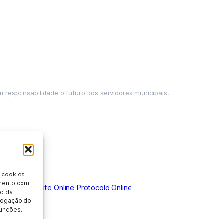
m responsabilidade o futuro dos servidores municipais.
 cookies
imento com
 Doença
Holerite Online
Protocolo Online
o da
evogação do
unções.