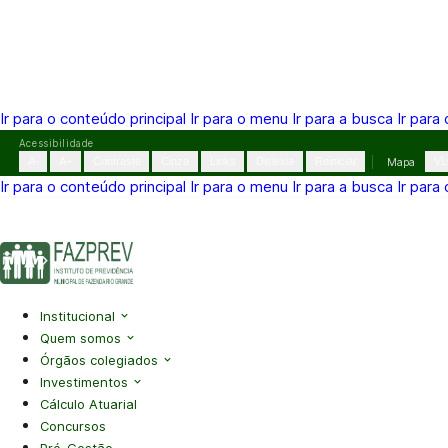
Ir para o conteúdo principal
Ir para o menu
Ir para a busca
Ir para
Pular
Acessibilidade
para
A-
A+
Contraste
Cinza
Links
Dislexia
Reiniciar
Mapa
VL
o
Ir para o conteúdo principal
Ir para o menu
Ir para a busca
Ir para
conteúdo
(41) 3995-2146
contato@fazprev.pr.gov.br
Seg-Sex: 08h–
Acessibilidade
|
Mapa do Site
|
Privacidade
Institucional
Quem somos
Órgãos colegiados
Investimentos
Cálculo Atuarial
Concursos