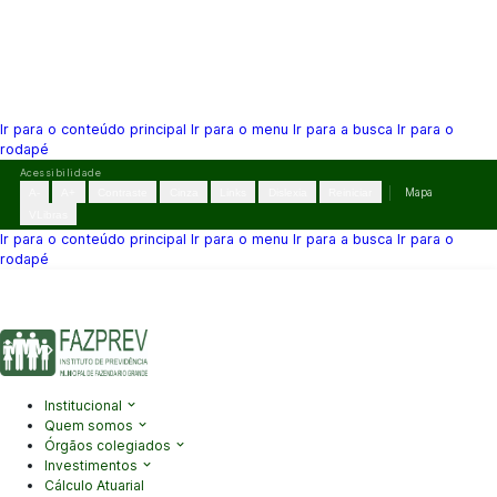
Ir para o conteúdo principal
Ir para o menu
Ir para a busca
Ir para o
rodapé
Pular
Acessibilidade
para
A-
A+
Contraste
Cinza
Links
Dislexia
Reiniciar
Mapa
o
VLibras
conteúdo
Ir para o conteúdo principal
Ir para o menu
Ir para a busca
Ir para o
rodapé
(41) 3995-2146
contato@fazprev.pr.gov.br
Seg-Sex: 08h–12h e
13h–17h
Acessibilidade
|
Mapa do Site
|
Privacidade
Institucional
Quem somos
Órgãos colegiados
Investimentos
Cálculo Atuarial