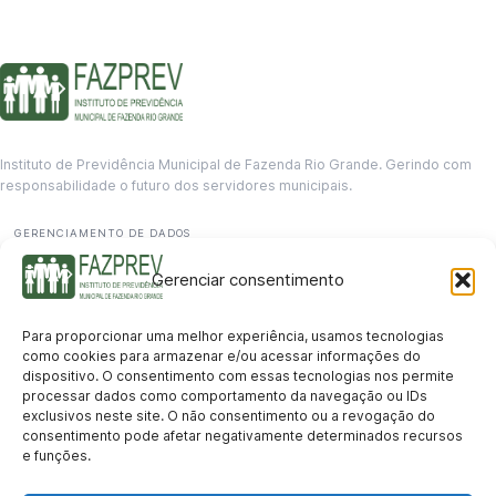
Instituto de Previdência Municipal de Fazenda Rio Grande. Gerindo com
responsabilidade o futuro dos servidores municipais.
GERENCIAMENTO DE DADOS
Departamento de informação
Gerenciar consentimento
contato@fazprev.pr.gov.br
(41) 3995-2146
Para proporcionar uma melhor experiência, usamos tecnologias
Serviços
como cookies para armazenar e/ou acessar informações do
dispositivo. O consentimento com essas tecnologias nos permite
Aposentadoria
Pensão por Morte
Benefício por Invalidez
Auxílio Doença
processar dados como comportamento da navegação ou IDs
Holerite Online
Protocolo Online
exclusivos neste site. O não consentimento ou a revogação do
Transparência
consentimento pode afetar negativamente determinados recursos
e funções.
Portal da Transparência
Licitações
Pró-Gestão RPPS
Acesso a
informação