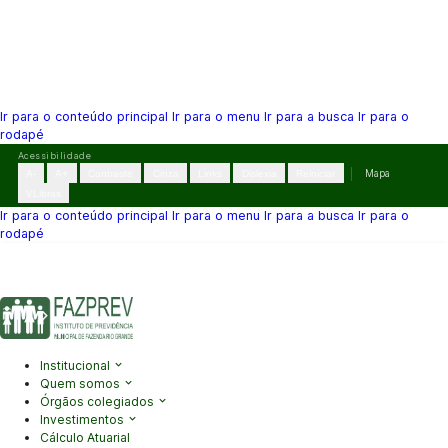
Ir para o conteúdo principal
Ir para o menu
Ir para a busca
Ir para o
rodapé
Pular
Acessibilidade
para
A-
A+
Contraste
Cinza
Links
Dislexia
Reiniciar
Mapa
o
VLibras
conteúdo
Ir para o conteúdo principal
Ir para o menu
Ir para a busca
Ir para o
rodapé
(41) 3995-2146
contato@fazprev.pr.gov.br
Seg-Sex: 08h–12h e
13h–17h
Acessibilidade
|
Mapa do Site
|
Privacidade
Institucional
Quem somos
Órgãos colegiados
Investimentos
Cálculo Atuarial