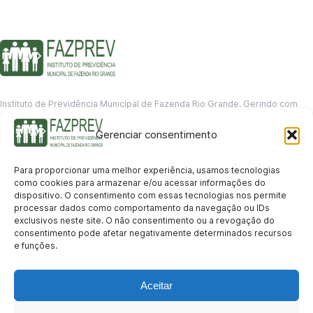
Instituto de Previdência Municipal de Fazenda Rio Grande. Gerindo com
responsabilidade o futuro dos servidores municipais.
Gerenciar consentimento
GERENCIAMENTO DE DADOS
Departamento de informação
Para proporcionar uma melhor experiência, usamos tecnologias
contato@fazprev.pr.gov.br
como cookies para armazenar e/ou acessar informações do
(41) 3995-2146
dispositivo. O consentimento com essas tecnologias nos permite
processar dados como comportamento da navegação ou IDs
Serviços
exclusivos neste site. O não consentimento ou a revogação do
consentimento pode afetar negativamente determinados recursos
Aposentadoria
Pensão por Morte
Benefício por Invalidez
Auxílio Doença
e funções.
Holerite Online
Protocolo Online
Transparência
Aceitar
Portal da Transparência
Licitações
Pró-Gestão RPPS
Acesso a
informação