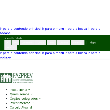
Ir para o conteúdo principal
Ir para o menu
Ir para a busca
Ir para o
rodapé
Pular
Acessibilidade
para
A-
A+
Contraste
Cinza
Links
Dislexia
Reiniciar
Mapa
o
VLibras
conteúdo
Ir para o conteúdo principal
Ir para o menu
Ir para a busca
Ir para o
rodapé
(41) 3995-2146
contato@fazprev.pr.gov.br
Seg-Sex: 08h–12h e
13h–17h
Acessibilidade
|
Mapa do Site
|
Privacidade
Institucional
Quem somos
Órgãos colegiados
Investimentos
Cálculo Atuarial