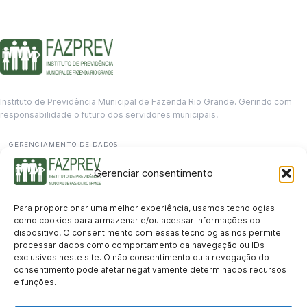
Instituto de Previdência Municipal de Fazenda Rio Grande. Gerindo com
responsabilidade o futuro dos servidores municipais.
GERENCIAMENTO DE DADOS
Departamento de informação
Gerenciar consentimento
contato@fazprev.pr.gov.br
(41) 3995-2146
Para proporcionar uma melhor experiência, usamos tecnologias
Serviços
como cookies para armazenar e/ou acessar informações do
dispositivo. O consentimento com essas tecnologias nos permite
Aposentadoria
Pensão por Morte
Benefício por Invalidez
Auxílio Doença
processar dados como comportamento da navegação ou IDs
Holerite Online
Protocolo Online
exclusivos neste site. O não consentimento ou a revogação do
Transparência
consentimento pode afetar negativamente determinados recursos
e funções.
Portal da Transparência
Licitações
Pró-Gestão RPPS
Acesso a
informação