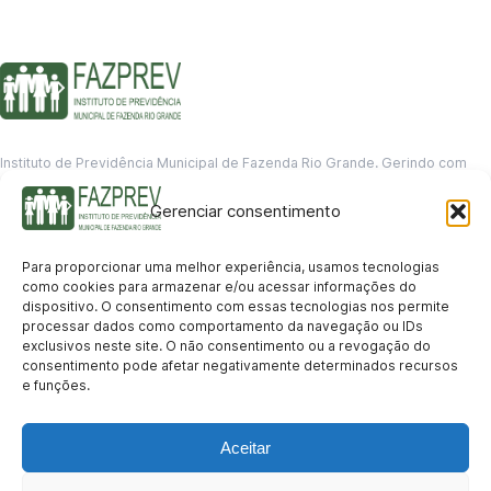
Instituto de Previdência Municipal de Fazenda Rio Grande. Gerindo com
responsabilidade o futuro dos servidores municipais.
Gerenciar consentimento
GERENCIAMENTO DE DADOS
Departamento de informação
Para proporcionar uma melhor experiência, usamos tecnologias
contato@fazprev.pr.gov.br
como cookies para armazenar e/ou acessar informações do
(41) 3995-2146
dispositivo. O consentimento com essas tecnologias nos permite
processar dados como comportamento da navegação ou IDs
Serviços
exclusivos neste site. O não consentimento ou a revogação do
consentimento pode afetar negativamente determinados recursos
Aposentadoria
Pensão por Morte
Benefício por Invalidez
Auxílio Doença
e funções.
Holerite Online
Protocolo Online
Transparência
Aceitar
Portal da Transparência
Licitações
Pró-Gestão RPPS
Acesso a
informação