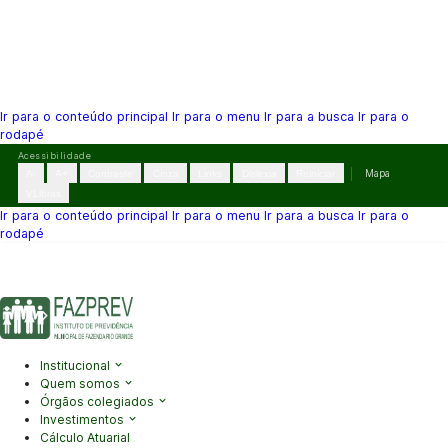
Ir para o conteúdo principal
Ir para o menu
Ir para a busca
Ir para o
rodapé
Pular
Acessibilidade
para
A-
A+
Contraste
Cinza
Links
Dislexia
Reiniciar
Mapa
o
VLibras
conteúdo
Ir para o conteúdo principal
Ir para o menu
Ir para a busca
Ir para o
rodapé
(41) 3995-2146
contato@fazprev.pr.gov.br
Seg-Sex: 08h–12h e
13h–17h
Acessibilidade
|
Mapa do Site
|
Privacidade
Institucional
Quem somos
Órgãos colegiados
Investimentos
Cálculo Atuarial