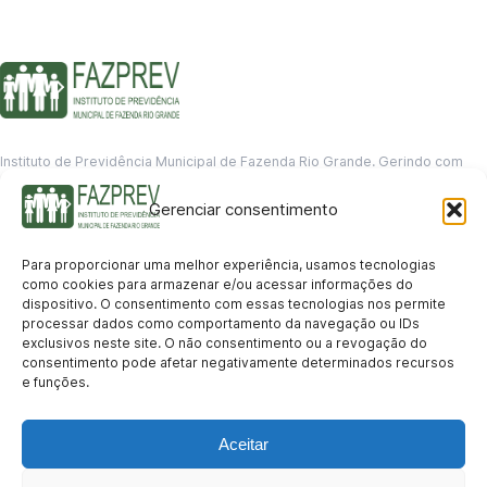
Instituto de Previdência Municipal de Fazenda Rio Grande. Gerindo com
responsabilidade o futuro dos servidores municipais.
Gerenciar consentimento
GERENCIAMENTO DE DADOS
Departamento de informação
Para proporcionar uma melhor experiência, usamos tecnologias
contato@fazprev.pr.gov.br
como cookies para armazenar e/ou acessar informações do
(41) 3995-2146
dispositivo. O consentimento com essas tecnologias nos permite
processar dados como comportamento da navegação ou IDs
Serviços
exclusivos neste site. O não consentimento ou a revogação do
consentimento pode afetar negativamente determinados recursos
Aposentadoria
Pensão por Morte
Benefício por Invalidez
Auxílio Doença
e funções.
Holerite Online
Protocolo Online
Transparência
Aceitar
Portal da Transparência
Licitações
Pró-Gestão RPPS
Acesso a
informação