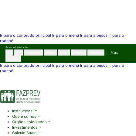
Ir para o conteúdo principal
Ir para o menu
Ir para a busca
Ir para o
rodapé
Pular
Acessibilidade
para
A-
A+
Contraste
Cinza
Links
Dislexia
Reiniciar
Mapa
o
VLibras
conteúdo
Ir para o conteúdo principal
Ir para o menu
Ir para a busca
Ir para o
rodapé
(41) 3995-2146
contato@fazprev.pr.gov.br
Seg-Sex: 08h–12h e
13h–17h
Acessibilidade
|
Mapa do Site
|
Privacidade
Institucional
Quem somos
Órgãos colegiados
Investimentos
Cálculo Atuarial