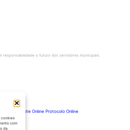
m responsabilidade o futuro dos servidores municipais.
 Doença
Holerite Online
Protocolo Online
 cookies
imento com
o da