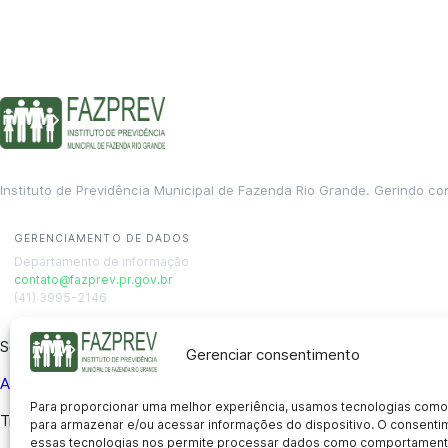
Instituto de Previdência Municipal de Fazenda Rio Grande. Gerindo co
GERENCIAMENTO DE DADOS
Departamento de informação
contato@fazprev.pr.gov.br
(41) 3995-2146
Serviços
Gerenciar consentimento
Aposentadoria
Pensão por Morte
Benefício por Invalidez
Auxílio
Para proporcionar uma melhor experiência, usamos tecnologias como
Transparência
para armazenar e/ou acessar informações do dispositivo. O consent
essas tecnologias nos permite processar dados como comportament