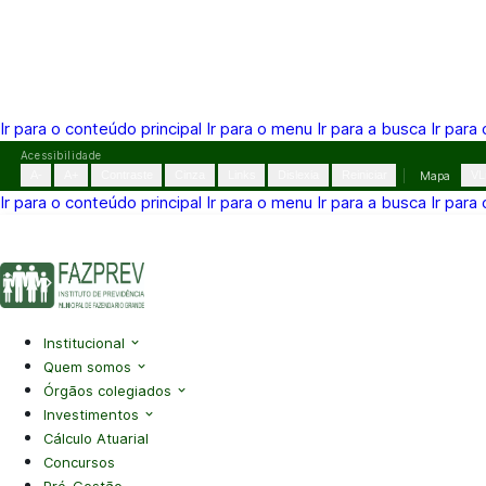
Ir para o conteúdo principal
Ir para o menu
Ir para a busca
Ir para
Pular
Acessibilidade
para
A-
A+
Contraste
Cinza
Links
Dislexia
Reiniciar
Mapa
VL
o
Ir para o conteúdo principal
Ir para o menu
Ir para a busca
Ir para
conteúdo
(41) 3995-2146
contato@fazprev.pr.gov.br
Seg-Sex: 08h–
Acessibilidade
|
Mapa do Site
|
Privacidade
Institucional
Quem somos
Órgãos colegiados
Investimentos
Cálculo Atuarial
Concursos