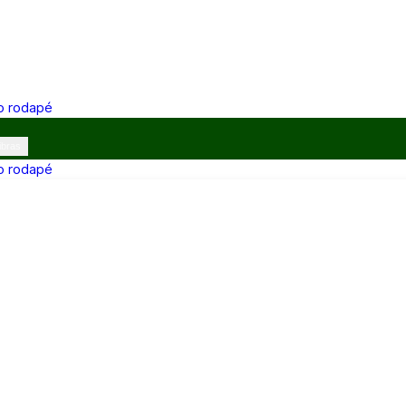
 o rodapé
ibras
 o rodapé
12h e 13h–17h