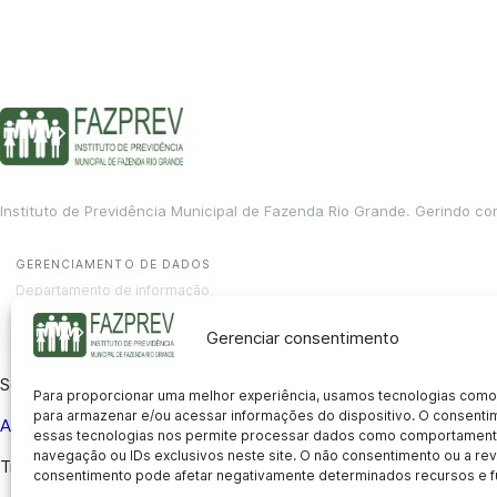
Instituto de Previdência Municipal de Fazenda Rio Grande. Gerindo co
GERENCIAMENTO DE DADOS
Departamento de informação
contato@fazprev.pr.gov.br
(41) 3995-2146
Gerenciar consentimento
Serviços
Para proporcionar uma melhor experiência, usamos tecnologias como
para armazenar e/ou acessar informações do dispositivo. O consent
Aposentadoria
Pensão por Morte
Benefício por Invalidez
Auxílio
essas tecnologias nos permite processar dados como comportament
navegação ou IDs exclusivos neste site. O não consentimento ou a r
Transparência
consentimento pode afetar negativamente determinados recursos e f