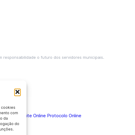
m responsabilidade o futuro dos servidores municipais.
 cookies
imento com
 Doença
Holerite Online
Protocolo Online
o da
evogação do
unções.