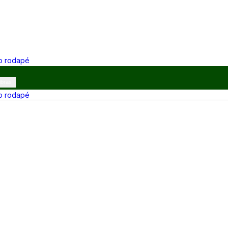
 o rodapé
ibras
 o rodapé
12h e 13h–17h