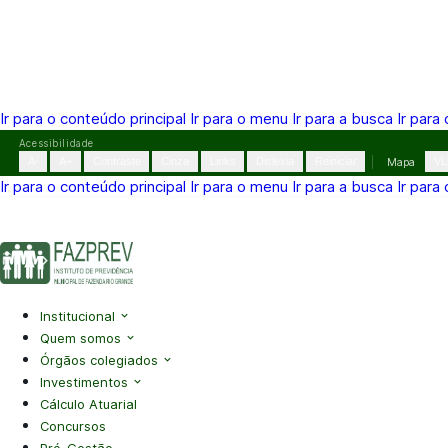
Ir para o conteúdo principal
Ir para o menu
Ir para a busca
Ir para
Pular
Acessibilidade
para
A-
A+
Contraste
Cinza
Links
Dislexia
Reiniciar
Mapa
VL
o
Ir para o conteúdo principal
Ir para o menu
Ir para a busca
Ir para
conteúdo
(41) 3995-2146
contato@fazprev.pr.gov.br
Seg-Sex: 08h–
Acessibilidade
|
Mapa do Site
|
Privacidade
Institucional
Quem somos
Órgãos colegiados
Investimentos
Cálculo Atuarial
Concursos