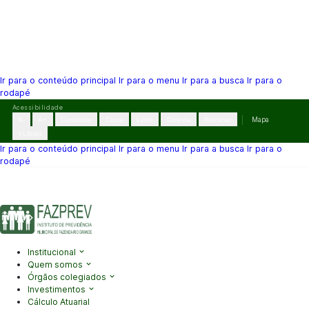
Ir para o conteúdo principal
Ir para o menu
Ir para a busca
Ir para o
rodapé
Pular
Acessibilidade
para
A-
A+
Contraste
Cinza
Links
Dislexia
Reiniciar
Mapa
o
VLibras
conteúdo
Ir para o conteúdo principal
Ir para o menu
Ir para a busca
Ir para o
rodapé
(41) 3995-2146
contato@fazprev.pr.gov.br
Seg-Sex: 08h–12h e
13h–17h
Acessibilidade
|
Mapa do Site
|
Privacidade
Institucional
Quem somos
Órgãos colegiados
Investimentos
Cálculo Atuarial