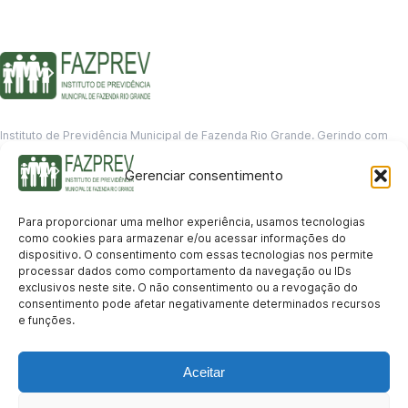
Instituto de Previdência Municipal de Fazenda Rio Grande. Gerindo com
responsabilidade o futuro dos servidores municipais.
Gerenciar consentimento
GERENCIAMENTO DE DADOS
Departamento de informação
Para proporcionar uma melhor experiência, usamos tecnologias
contato@fazprev.pr.gov.br
como cookies para armazenar e/ou acessar informações do
(41) 3995-2146
dispositivo. O consentimento com essas tecnologias nos permite
processar dados como comportamento da navegação ou IDs
Serviços
exclusivos neste site. O não consentimento ou a revogação do
consentimento pode afetar negativamente determinados recursos
Aposentadoria
Pensão por Morte
Benefício por Invalidez
Auxílio Doença
e funções.
Holerite Online
Protocolo Online
Transparência
Aceitar
Portal da Transparência
Licitações
Pró-Gestão RPPS
Acesso a
informação