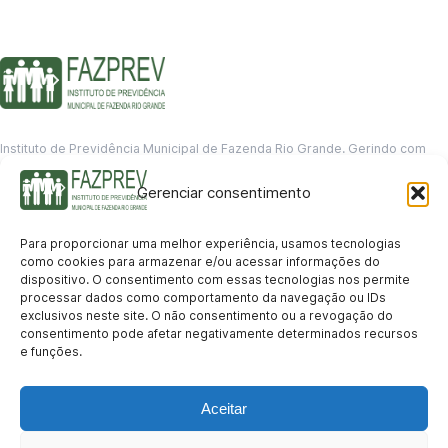
Instituto de Previdência Municipal de Fazenda Rio Grande. Gerindo com
responsabilidade o futuro dos servidores municipais.
Gerenciar consentimento
GERENCIAMENTO DE DADOS
Departamento de informação
Para proporcionar uma melhor experiência, usamos tecnologias
contato@fazprev.pr.gov.br
como cookies para armazenar e/ou acessar informações do
(41) 3995-2146
dispositivo. O consentimento com essas tecnologias nos permite
processar dados como comportamento da navegação ou IDs
Serviços
exclusivos neste site. O não consentimento ou a revogação do
consentimento pode afetar negativamente determinados recursos
Aposentadoria
Pensão por Morte
Benefício por Invalidez
Auxílio Doença
e funções.
Holerite Online
Protocolo Online
Transparência
Aceitar
Portal da Transparência
Licitações
Pró-Gestão RPPS
Acesso a
informação