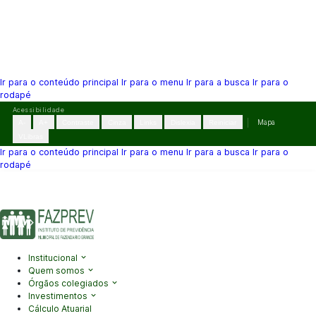
Ir para o conteúdo principal
Ir para o menu
Ir para a busca
Ir para o
rodapé
Pular
Acessibilidade
para
A-
A+
Contraste
Cinza
Links
Dislexia
Reiniciar
Mapa
o
VLibras
conteúdo
Ir para o conteúdo principal
Ir para o menu
Ir para a busca
Ir para o
rodapé
(41) 3995-2146
contato@fazprev.pr.gov.br
Seg-Sex: 08h–12h e
13h–17h
Acessibilidade
|
Mapa do Site
|
Privacidade
Institucional
Quem somos
Órgãos colegiados
Investimentos
Cálculo Atuarial