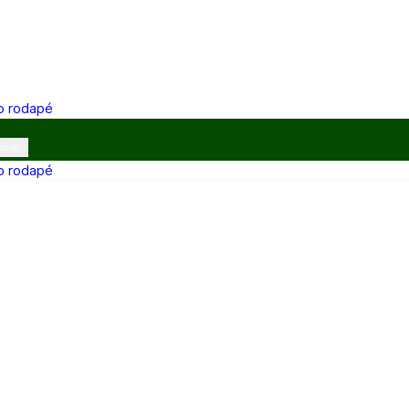
 o rodapé
ibras
 o rodapé
12h e 13h–17h