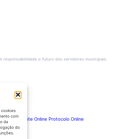
m responsabilidade o futuro dos servidores municipais.
 cookies
imento com
 Doença
Holerite Online
Protocolo Online
o da
evogação do
unções.