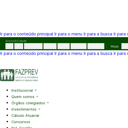
Ir para o conteúdo principal
Ir para o menu
Ir para a busca
Ir para
Pular
Acessibilidade
para
A-
A+
Contraste
Cinza
Links
Dislexia
Reiniciar
Mapa
VL
o
Ir para o conteúdo principal
Ir para o menu
Ir para a busca
Ir para
conteúdo
(41) 3995-2146
contato@fazprev.pr.gov.br
Seg-Sex: 08h–
Acessibilidade
|
Mapa do Site
|
Privacidade
Institucional
Quem somos
Órgãos colegiados
Investimentos
Cálculo Atuarial
Concursos