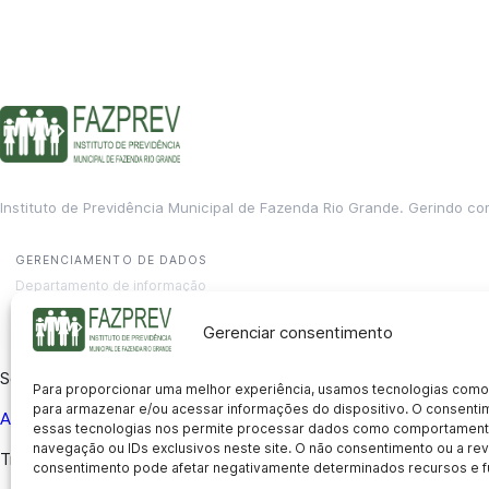
Instituto de Previdência Municipal de Fazenda Rio Grande. Gerindo co
GERENCIAMENTO DE DADOS
Departamento de informação
contato@fazprev.pr.gov.br
(41) 3995-2146
Gerenciar consentimento
Serviços
Para proporcionar uma melhor experiência, usamos tecnologias como
para armazenar e/ou acessar informações do dispositivo. O consent
Aposentadoria
Pensão por Morte
Benefício por Invalidez
Auxílio
essas tecnologias nos permite processar dados como comportament
navegação ou IDs exclusivos neste site. O não consentimento ou a r
Transparência
consentimento pode afetar negativamente determinados recursos e f