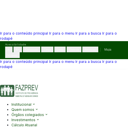
Ir para o conteúdo principal
Ir para o menu
Ir para a busca
Ir para o
rodapé
Pular
Acessibilidade
para
A-
A+
Contraste
Cinza
Links
Dislexia
Reiniciar
Mapa
o
VLibras
conteúdo
Ir para o conteúdo principal
Ir para o menu
Ir para a busca
Ir para o
rodapé
(41) 3995-2146
contato@fazprev.pr.gov.br
Seg-Sex: 08h–12h e
13h–17h
Acessibilidade
|
Mapa do Site
|
Privacidade
Institucional
Quem somos
Órgãos colegiados
Investimentos
Cálculo Atuarial