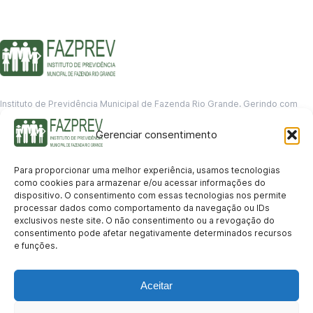
Instituto de Previdência Municipal de Fazenda Rio Grande. Gerindo com
responsabilidade o futuro dos servidores municipais.
Gerenciar consentimento
GERENCIAMENTO DE DADOS
Departamento de informação
Para proporcionar uma melhor experiência, usamos tecnologias
contato@fazprev.pr.gov.br
como cookies para armazenar e/ou acessar informações do
(41) 3995-2146
dispositivo. O consentimento com essas tecnologias nos permite
processar dados como comportamento da navegação ou IDs
Serviços
exclusivos neste site. O não consentimento ou a revogação do
consentimento pode afetar negativamente determinados recursos
Aposentadoria
Pensão por Morte
Benefício por Invalidez
Auxílio Doença
e funções.
Holerite Online
Protocolo Online
Transparência
Aceitar
Portal da Transparência
Licitações
Pró-Gestão RPPS
Acesso a
informação