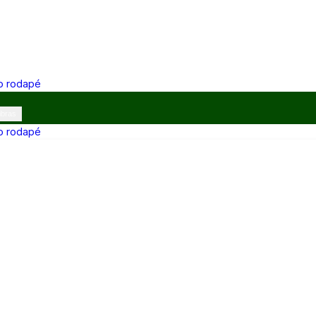
 o rodapé
ibras
 o rodapé
12h e 13h–17h