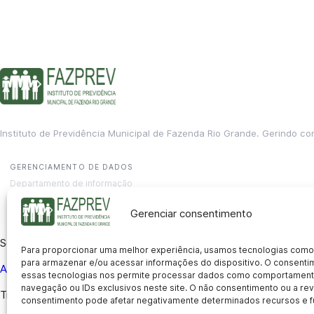
Instituto de Previdência Municipal de Fazenda Rio Grande. Gerindo co
GERENCIAMENTO DE DADOS
Departamento de informação
contato@fazprev.pr.gov.br
(41) 3995-2146
Gerenciar consentimento
Serviços
Para proporcionar uma melhor experiência, usamos tecnologias como
para armazenar e/ou acessar informações do dispositivo. O consent
Aposentadoria
Pensão por Morte
Benefício por Invalidez
Auxílio
essas tecnologias nos permite processar dados como comportament
navegação ou IDs exclusivos neste site. O não consentimento ou a r
Transparência
consentimento pode afetar negativamente determinados recursos e f