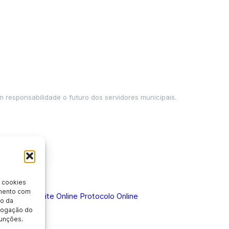
m responsabilidade o futuro dos servidores municipais.
 cookies
imento com
 Doença
Holerite Online
Protocolo Online
o da
evogação do
unções.