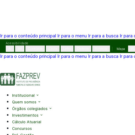
Ir para o conteúdo principal
Ir para o menu
Ir para a busca
Ir para
Pular
Acessibilidade
para
A-
A+
Contraste
Cinza
Links
Dislexia
Reiniciar
Mapa
VL
o
Ir para o conteúdo principal
Ir para o menu
Ir para a busca
Ir para
conteúdo
(41) 3995-2146
contato@fazprev.pr.gov.br
Seg-Sex: 08h–
Acessibilidade
|
Mapa do Site
|
Privacidade
Institucional
Quem somos
Órgãos colegiados
Investimentos
Cálculo Atuarial
Concursos