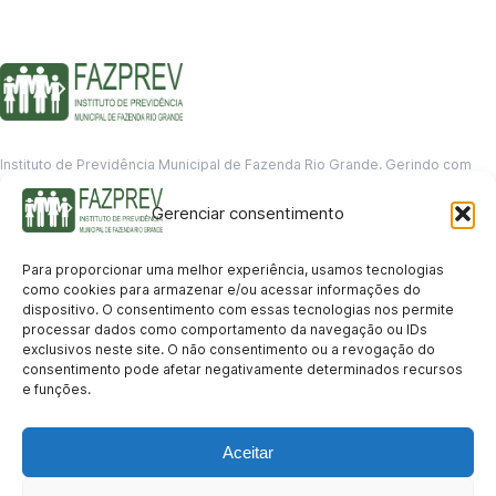
Instituto de Previdência Municipal de Fazenda Rio Grande. Gerindo com
responsabilidade o futuro dos servidores municipais.
Gerenciar consentimento
GERENCIAMENTO DE DADOS
Departamento de informação
Para proporcionar uma melhor experiência, usamos tecnologias
contato@fazprev.pr.gov.br
como cookies para armazenar e/ou acessar informações do
(41) 3995-2146
dispositivo. O consentimento com essas tecnologias nos permite
processar dados como comportamento da navegação ou IDs
Serviços
exclusivos neste site. O não consentimento ou a revogação do
consentimento pode afetar negativamente determinados recursos
Aposentadoria
Pensão por Morte
Benefício por Invalidez
Auxílio Doença
e funções.
Holerite Online
Protocolo Online
Transparência
Aceitar
Portal da Transparência
Licitações
Pró-Gestão RPPS
Acesso a
informação