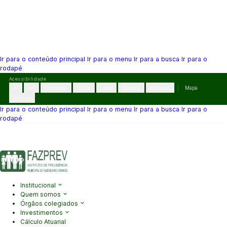
Ir para o conteúdo principal
Ir para o menu
Ir para a busca
Ir para o
rodapé
Pular
Acessibilidade
para
A-
A+
Contraste
Cinza
Links
Dislexia
Reiniciar
Mapa
o
VLibras
conteúdo
Ir para o conteúdo principal
Ir para o menu
Ir para a busca
Ir para o
rodapé
(41) 3995-2146
contato@fazprev.pr.gov.br
Seg-Sex: 08h–12h e
13h–17h
Acessibilidade
|
Mapa do Site
|
Privacidade
Institucional
Quem somos
Órgãos colegiados
Investimentos
Cálculo Atuarial