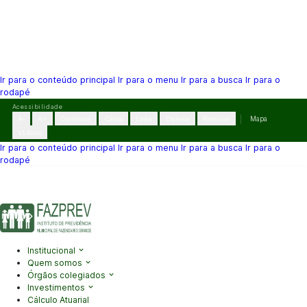
Ir para o conteúdo principal
Ir para o menu
Ir para a busca
Ir para o
rodapé
Pular
Acessibilidade
para
A-
A+
Contraste
Cinza
Links
Dislexia
Reiniciar
Mapa
o
VLibras
conteúdo
Ir para o conteúdo principal
Ir para o menu
Ir para a busca
Ir para o
rodapé
(41) 3995-2146
contato@fazprev.pr.gov.br
Seg-Sex: 08h–12h e
13h–17h
Acessibilidade
|
Mapa do Site
|
Privacidade
Institucional
Quem somos
Órgãos colegiados
Investimentos
Cálculo Atuarial