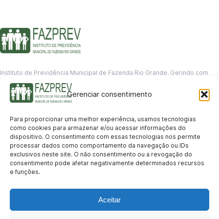
Instituto de Previdência Municipal de Fazenda Rio Grande. Gerindo com
responsabilidade o futuro dos servidores municipais.
Gerenciar consentimento
GERENCIAMENTO DE DADOS
Departamento de informação
Para proporcionar uma melhor experiência, usamos tecnologias
contato@fazprev.pr.gov.br
como cookies para armazenar e/ou acessar informações do
(41) 3995-2146
dispositivo. O consentimento com essas tecnologias nos permite
processar dados como comportamento da navegação ou IDs
Serviços
exclusivos neste site. O não consentimento ou a revogação do
consentimento pode afetar negativamente determinados recursos
Aposentadoria
Pensão por Morte
Benefício por Invalidez
Auxílio Doença
e funções.
Holerite Online
Protocolo Online
Transparência
Aceitar
Portal da Transparência
Licitações
Pró-Gestão RPPS
Acesso a
informação