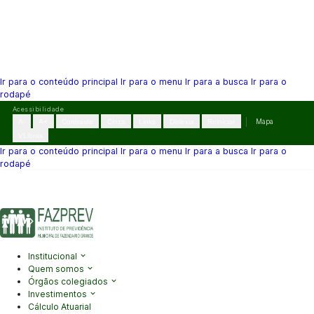
Ir para o conteúdo principal
Ir para o menu
Ir para a busca
Ir para o
rodapé
Pular
Acessibilidade
para
A-
A+
Contraste
Cinza
Links
Dislexia
Reiniciar
Mapa
o
VLibras
conteúdo
Ir para o conteúdo principal
Ir para o menu
Ir para a busca
Ir para o
rodapé
(41) 3995-2146
contato@fazprev.pr.gov.br
Seg-Sex: 08h–12h e
13h–17h
Acessibilidade
|
Mapa do Site
|
Privacidade
Institucional
Quem somos
Órgãos colegiados
Investimentos
Cálculo Atuarial