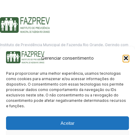
Instituto de Previdência Municipal de Fazenda Rio Grande. Gerindo com
responsabilidade o futuro dos servidores municipais.
Gerenciar consentimento
GERENCIAMENTO DE DADOS
Departamento de informação
Para proporcionar uma melhor experiência, usamos tecnologias
contato@fazprev.pr.gov.br
como cookies para armazenar e/ou acessar informações do
(41) 3995-2146
dispositivo. O consentimento com essas tecnologias nos permite
processar dados como comportamento da navegação ou IDs
Serviços
exclusivos neste site. O não consentimento ou a revogação do
consentimento pode afetar negativamente determinados recursos
Aposentadoria
Pensão por Morte
Benefício por Invalidez
Auxílio Doença
e funções.
Holerite Online
Protocolo Online
Transparência
Aceitar
Portal da Transparência
Licitações
Pró-Gestão RPPS
Acesso a
informação