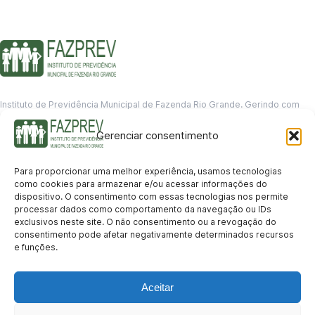
Instituto de Previdência Municipal de Fazenda Rio Grande. Gerindo com
responsabilidade o futuro dos servidores municipais.
Gerenciar consentimento
GERENCIAMENTO DE DADOS
Departamento de informação
Para proporcionar uma melhor experiência, usamos tecnologias
contato@fazprev.pr.gov.br
como cookies para armazenar e/ou acessar informações do
(41) 3995-2146
dispositivo. O consentimento com essas tecnologias nos permite
processar dados como comportamento da navegação ou IDs
Serviços
exclusivos neste site. O não consentimento ou a revogação do
consentimento pode afetar negativamente determinados recursos
Aposentadoria
Pensão por Morte
Benefício por Invalidez
Auxílio Doença
e funções.
Holerite Online
Protocolo Online
Transparência
Aceitar
Portal da Transparência
Licitações
Pró-Gestão RPPS
Acesso a
informação