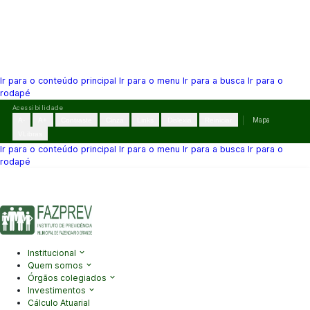
Ir para o conteúdo principal
Ir para o menu
Ir para a busca
Ir para o
rodapé
Pular
Acessibilidade
para
A-
A+
Contraste
Cinza
Links
Dislexia
Reiniciar
Mapa
o
VLibras
conteúdo
Ir para o conteúdo principal
Ir para o menu
Ir para a busca
Ir para o
rodapé
(41) 3995-2146
contato@fazprev.pr.gov.br
Seg-Sex: 08h–12h e
13h–17h
Acessibilidade
|
Mapa do Site
|
Privacidade
Institucional
Quem somos
Órgãos colegiados
Investimentos
Cálculo Atuarial