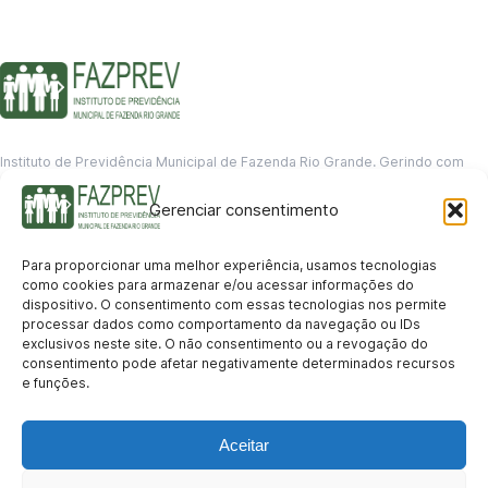
Instituto de Previdência Municipal de Fazenda Rio Grande. Gerindo com
responsabilidade o futuro dos servidores municipais.
Gerenciar consentimento
GERENCIAMENTO DE DADOS
Departamento de informação
Para proporcionar uma melhor experiência, usamos tecnologias
contato@fazprev.pr.gov.br
como cookies para armazenar e/ou acessar informações do
(41) 3995-2146
dispositivo. O consentimento com essas tecnologias nos permite
processar dados como comportamento da navegação ou IDs
Serviços
exclusivos neste site. O não consentimento ou a revogação do
consentimento pode afetar negativamente determinados recursos
Aposentadoria
Pensão por Morte
Benefício por Invalidez
Auxílio Doença
e funções.
Holerite Online
Protocolo Online
Transparência
Aceitar
Portal da Transparência
Licitações
Pró-Gestão RPPS
Acesso a
informação