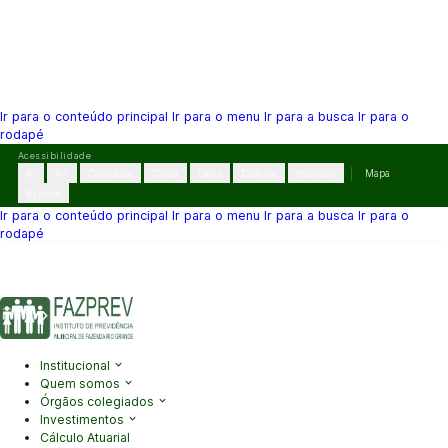
Ir para o conteúdo principal
Ir para o menu
Ir para a busca
Ir para o
rodapé
Pular
Acessibilidade
para
A-
A+
Contraste
Cinza
Links
Dislexia
Reiniciar
Mapa
o
VLibras
conteúdo
Ir para o conteúdo principal
Ir para o menu
Ir para a busca
Ir para o
rodapé
(41) 3995-2146
contato@fazprev.pr.gov.br
Seg-Sex: 08h–12h e
13h–17h
Acessibilidade
|
Mapa do Site
|
Privacidade
Institucional
Quem somos
Órgãos colegiados
Investimentos
Cálculo Atuarial