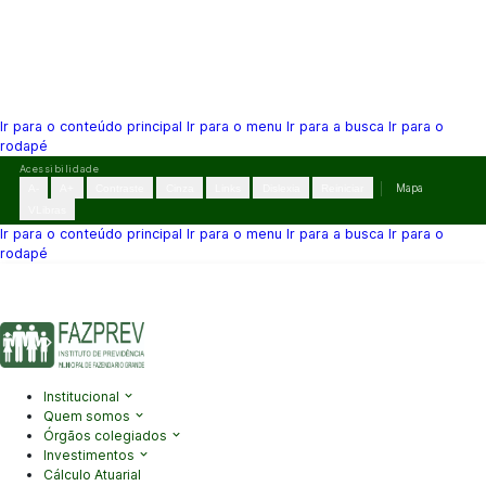
Ir para o conteúdo principal
Ir para o menu
Ir para a busca
Ir para o
rodapé
Pular
Acessibilidade
para
A-
A+
Contraste
Cinza
Links
Dislexia
Reiniciar
Mapa
o
VLibras
conteúdo
Ir para o conteúdo principal
Ir para o menu
Ir para a busca
Ir para o
rodapé
(41) 3995-2146
contato@fazprev.pr.gov.br
Seg-Sex: 08h–12h e
13h–17h
Acessibilidade
|
Mapa do Site
|
Privacidade
Institucional
Quem somos
Órgãos colegiados
Investimentos
Cálculo Atuarial