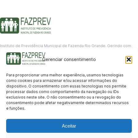
Instituto de Previdência Municipal de Fazenda Rio Grande. Gerindo com
responsabilidade o futuro dos servidores municipais.
Gerenciar consentimento
GERENCIAMENTO DE DADOS
Departamento de informação
Para proporcionar uma melhor experiência, usamos tecnologias
contato@fazprev.pr.gov.br
como cookies para armazenar e/ou acessar informações do
(41) 3995-2146
dispositivo. O consentimento com essas tecnologias nos permite
processar dados como comportamento da navegação ou IDs
Serviços
exclusivos neste site. O não consentimento ou a revogação do
consentimento pode afetar negativamente determinados recursos
Aposentadoria
Pensão por Morte
Benefício por Invalidez
Auxílio Doença
e funções.
Holerite Online
Protocolo Online
Transparência
Aceitar
Portal da Transparência
Licitações
Pró-Gestão RPPS
Acesso a
informação