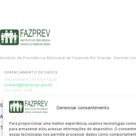
Instituto de Previdência Municipal de Fazenda Rio Grande. Gerindo co
GERENCIAMENTO DE DADOS
Departamento de informação
contato@fazprev.pr.gov.br
(41) 3995-2146
Serviços
Gerenciar consentimento
Aposentadoria
Pensão por Morte
Benefício por Invalidez
Auxílio
Para proporcionar uma melhor experiência, usamos tecnologias como
Transparência
para armazenar e/ou acessar informações do dispositivo. O consent
essas tecnologias nos permite processar dados como comportament