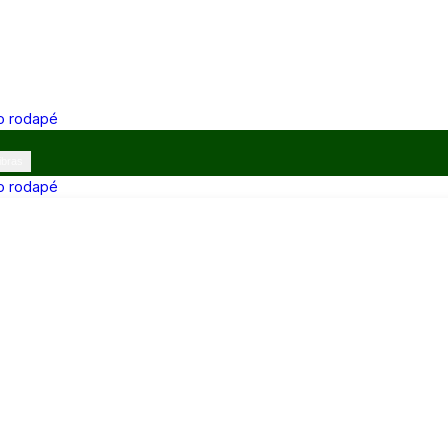
 o rodapé
ibras
 o rodapé
12h e 13h–17h