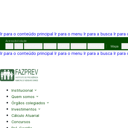
Ir para o conteúdo principal
Ir para o menu
Ir para a busca
Ir para
Pular
Acessibilidade
para
A-
A+
Contraste
Cinza
Links
Dislexia
Reiniciar
Mapa
VL
o
Ir para o conteúdo principal
Ir para o menu
Ir para a busca
Ir para
conteúdo
(41) 3995-2146
contato@fazprev.pr.gov.br
Seg-Sex: 08h–
Acessibilidade
|
Mapa do Site
|
Privacidade
Institucional
Quem somos
Órgãos colegiados
Investimentos
Cálculo Atuarial
Concursos