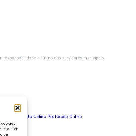
m responsabilidade o futuro dos servidores municipais.
 Doença
Holerite Online
Protocolo Online
 cookies
imento com
o da