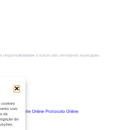
m responsabilidade o futuro dos servidores municipais.
 cookies
imento com
 Doença
Holerite Online
Protocolo Online
o da
evogação do
unções.