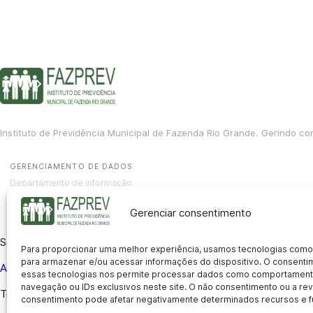
Instituto de Previdência Municipal de Fazenda Rio Grande. Gerindo co
GERENCIAMENTO DE DADOS
Departamento de informação
contato@fazprev.pr.gov.br
(41) 3995-2146
Gerenciar consentimento
Serviços
Para proporcionar uma melhor experiência, usamos tecnologias como
para armazenar e/ou acessar informações do dispositivo. O consent
Aposentadoria
Pensão por Morte
Benefício por Invalidez
Auxílio
essas tecnologias nos permite processar dados como comportament
navegação ou IDs exclusivos neste site. O não consentimento ou a r
Transparência
consentimento pode afetar negativamente determinados recursos e f