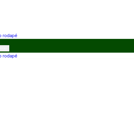
 o rodapé
ibras
 o rodapé
12h e 13h–17h