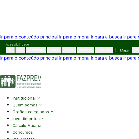
Ir para o conteúdo principal
Ir para o menu
Ir para a busca
Ir para
Pular
Acessibilidade
para
A-
A+
Contraste
Cinza
Links
Dislexia
Reiniciar
Mapa
VL
o
Ir para o conteúdo principal
Ir para o menu
Ir para a busca
Ir para
conteúdo
(41) 3995-2146
contato@fazprev.pr.gov.br
Seg-Sex: 08h–
Acessibilidade
|
Mapa do Site
|
Privacidade
Institucional
Quem somos
Órgãos colegiados
Investimentos
Cálculo Atuarial
Concursos