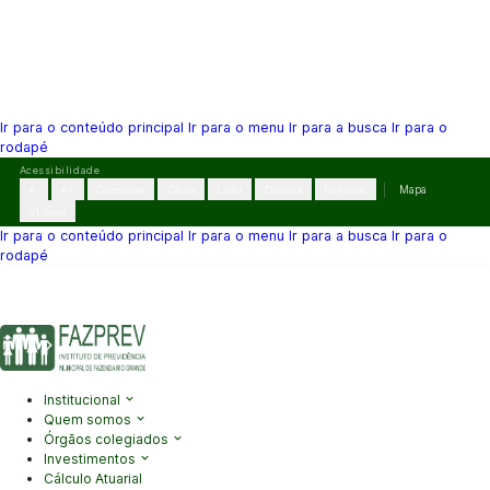
Ir para o conteúdo principal
Ir para o menu
Ir para a busca
Ir para o
rodapé
Pular
Acessibilidade
para
A-
A+
Contraste
Cinza
Links
Dislexia
Reiniciar
Mapa
o
VLibras
conteúdo
Ir para o conteúdo principal
Ir para o menu
Ir para a busca
Ir para o
rodapé
(41) 3995-2146
contato@fazprev.pr.gov.br
Seg-Sex: 08h–12h e
13h–17h
Acessibilidade
|
Mapa do Site
|
Privacidade
Institucional
Quem somos
Órgãos colegiados
Investimentos
Cálculo Atuarial