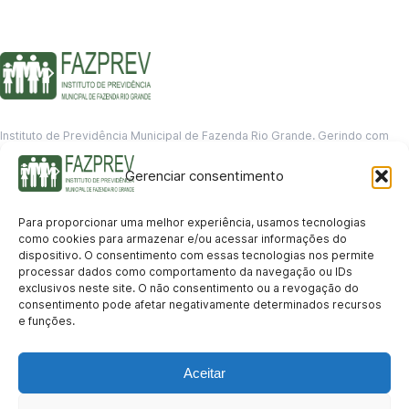
Instituto de Previdência Municipal de Fazenda Rio Grande. Gerindo com
responsabilidade o futuro dos servidores municipais.
Gerenciar consentimento
GERENCIAMENTO DE DADOS
Departamento de informação
Para proporcionar uma melhor experiência, usamos tecnologias
contato@fazprev.pr.gov.br
como cookies para armazenar e/ou acessar informações do
(41) 3995-2146
dispositivo. O consentimento com essas tecnologias nos permite
processar dados como comportamento da navegação ou IDs
Serviços
exclusivos neste site. O não consentimento ou a revogação do
consentimento pode afetar negativamente determinados recursos
Aposentadoria
Pensão por Morte
Benefício por Invalidez
Auxílio Doença
e funções.
Holerite Online
Protocolo Online
Transparência
Aceitar
Portal da Transparência
Licitações
Pró-Gestão RPPS
Acesso a
informação