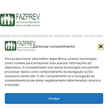
Instituto de Previdência Municipal de Fazenda Rio Grande. Gerindo com
responsabilidade o futuro dos servidores municipais.
Gerenciar consentimento
GERENCIAMENTO DE DADOS
Departamento de informação
Para proporcionar uma melhor experiência, usamos tecnologias
contato@fazprev.pr.gov.br
como cookies para armazenar e/ou acessar informações do
(41) 3995-2146
dispositivo. O consentimento com essas tecnologias nos permite
processar dados como comportamento da navegação ou IDs
Serviços
exclusivos neste site. O não consentimento ou a revogação do
consentimento pode afetar negativamente determinados recursos
Aposentadoria
Pensão por Morte
Benefício por Invalidez
Auxílio Doença
e funções.
Holerite Online
Protocolo Online
Transparência
Aceitar
Portal da Transparência
Licitações
Pró-Gestão RPPS
Acesso a
informação