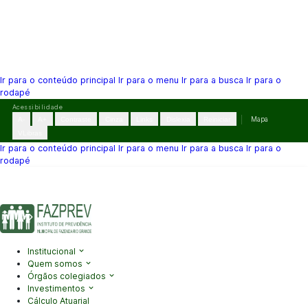
Ir para o conteúdo principal
Ir para o menu
Ir para a busca
Ir para o
rodapé
Pular
Acessibilidade
para
A-
A+
Contraste
Cinza
Links
Dislexia
Reiniciar
Mapa
o
VLibras
conteúdo
Ir para o conteúdo principal
Ir para o menu
Ir para a busca
Ir para o
rodapé
(41) 3995-2146
contato@fazprev.pr.gov.br
Seg-Sex: 08h–12h e
13h–17h
Acessibilidade
|
Mapa do Site
|
Privacidade
Institucional
Quem somos
Órgãos colegiados
Investimentos
Cálculo Atuarial