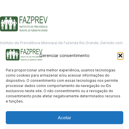
Instituto de Previdência Municipal de Fazenda Rio Grande. Gerindo com
responsabilidade o futuro dos servidores municipais.
Gerenciar consentimento
GERENCIAMENTO DE DADOS
Departamento de informação
Para proporcionar uma melhor experiência, usamos tecnologias
contato@fazprev.pr.gov.br
como cookies para armazenar e/ou acessar informações do
(41) 3995-2146
dispositivo. O consentimento com essas tecnologias nos permite
processar dados como comportamento da navegação ou IDs
Serviços
exclusivos neste site. O não consentimento ou a revogação do
consentimento pode afetar negativamente determinados recursos
Aposentadoria
Pensão por Morte
Benefício por Invalidez
Auxílio Doença
e funções.
Holerite Online
Protocolo Online
Transparência
Aceitar
Portal da Transparência
Licitações
Pró-Gestão RPPS
Acesso a
informação