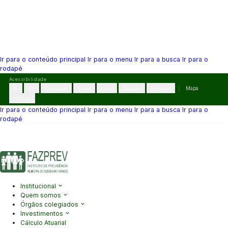
Ir para o conteúdo principal
Ir para o menu
Ir para a busca
Ir para o
rodapé
Pular
Acessibilidade
para
A-
A+
Contraste
Cinza
Links
Dislexia
Reiniciar
Mapa
o
VLibras
conteúdo
Ir para o conteúdo principal
Ir para o menu
Ir para a busca
Ir para o
rodapé
(41) 3995-2146
contato@fazprev.pr.gov.br
Seg-Sex: 08h–12h e
13h–17h
Acessibilidade
|
Mapa do Site
|
Privacidade
Institucional
Quem somos
Órgãos colegiados
Investimentos
Cálculo Atuarial