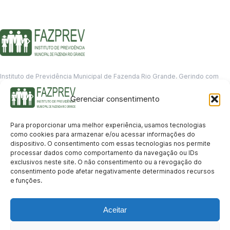
Instituto de Previdência Municipal de Fazenda Rio Grande. Gerindo com
responsabilidade o futuro dos servidores municipais.
Gerenciar consentimento
GERENCIAMENTO DE DADOS
Departamento de informação
Para proporcionar uma melhor experiência, usamos tecnologias
contato@fazprev.pr.gov.br
como cookies para armazenar e/ou acessar informações do
(41) 3995-2146
dispositivo. O consentimento com essas tecnologias nos permite
processar dados como comportamento da navegação ou IDs
Serviços
exclusivos neste site. O não consentimento ou a revogação do
consentimento pode afetar negativamente determinados recursos
Aposentadoria
Pensão por Morte
Benefício por Invalidez
Auxílio Doença
e funções.
Holerite Online
Protocolo Online
Transparência
Aceitar
Portal da Transparência
Licitações
Pró-Gestão RPPS
Acesso a
informação