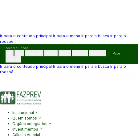
Ir para o conteúdo principal
Ir para o menu
Ir para a busca
Ir para o
rodapé
Pular
Acessibilidade
para
A-
A+
Contraste
Cinza
Links
Dislexia
Reiniciar
Mapa
o
VLibras
conteúdo
Ir para o conteúdo principal
Ir para o menu
Ir para a busca
Ir para o
rodapé
(41) 3995-2146
contato@fazprev.pr.gov.br
Seg-Sex: 08h–12h e
13h–17h
Acessibilidade
|
Mapa do Site
|
Privacidade
Institucional
Quem somos
Órgãos colegiados
Investimentos
Cálculo Atuarial