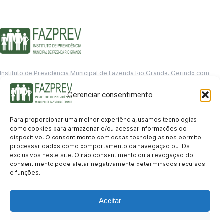
Instituto de Previdência Municipal de Fazenda Rio Grande. Gerindo com
responsabilidade o futuro dos servidores municipais.
Gerenciar consentimento
GERENCIAMENTO DE DADOS
Departamento de informação
Para proporcionar uma melhor experiência, usamos tecnologias
contato@fazprev.pr.gov.br
como cookies para armazenar e/ou acessar informações do
(41) 3995-2146
dispositivo. O consentimento com essas tecnologias nos permite
processar dados como comportamento da navegação ou IDs
Serviços
exclusivos neste site. O não consentimento ou a revogação do
consentimento pode afetar negativamente determinados recursos
Aposentadoria
Pensão por Morte
Benefício por Invalidez
Auxílio Doença
e funções.
Holerite Online
Protocolo Online
Transparência
Aceitar
Portal da Transparência
Licitações
Pró-Gestão RPPS
Acesso a
informação