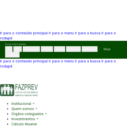
Ir para o conteúdo principal
Ir para o menu
Ir para a busca
Ir para o
rodapé
Pular
Acessibilidade
para
A-
A+
Contraste
Cinza
Links
Dislexia
Reiniciar
Mapa
o
VLibras
conteúdo
Ir para o conteúdo principal
Ir para o menu
Ir para a busca
Ir para o
rodapé
(41) 3995-2146
contato@fazprev.pr.gov.br
Seg-Sex: 08h–12h e
13h–17h
Acessibilidade
|
Mapa do Site
|
Privacidade
Institucional
Quem somos
Órgãos colegiados
Investimentos
Cálculo Atuarial