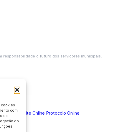
m responsabilidade o futuro dos servidores municipais.
 cookies
imento com
 Doença
Holerite Online
Protocolo Online
o da
evogação do
unções.