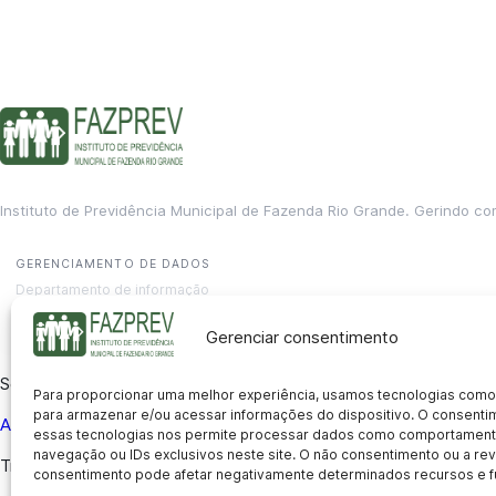
Instituto de Previdência Municipal de Fazenda Rio Grande. Gerindo co
GERENCIAMENTO DE DADOS
Departamento de informação
contato@fazprev.pr.gov.br
(41) 3995-2146
Gerenciar consentimento
Serviços
Para proporcionar uma melhor experiência, usamos tecnologias como
para armazenar e/ou acessar informações do dispositivo. O consent
Aposentadoria
Pensão por Morte
Benefício por Invalidez
Auxílio
essas tecnologias nos permite processar dados como comportament
navegação ou IDs exclusivos neste site. O não consentimento ou a r
Transparência
consentimento pode afetar negativamente determinados recursos e f