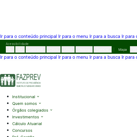
Ir para o conteúdo principal
Ir para o menu
Ir para a busca
Ir para
Pular
Acessibilidade
para
A-
A+
Contraste
Cinza
Links
Dislexia
Reiniciar
Mapa
VL
o
Ir para o conteúdo principal
Ir para o menu
Ir para a busca
Ir para
conteúdo
(41) 3995-2146
contato@fazprev.pr.gov.br
Seg-Sex: 08h–
Acessibilidade
|
Mapa do Site
|
Privacidade
Institucional
Quem somos
Órgãos colegiados
Investimentos
Cálculo Atuarial
Concursos