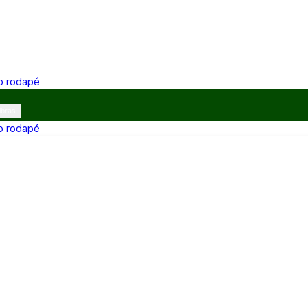
 o rodapé
ibras
 o rodapé
12h e 13h–17h