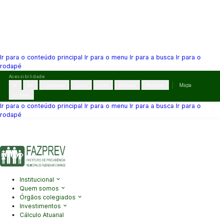
Ir para o conteúdo principal
Ir para o menu
Ir para a busca
Ir para o
rodapé
Pular
Acessibilidade
para
A-
A+
Contraste
Cinza
Links
Dislexia
Reiniciar
Mapa
o
VLibras
conteúdo
Ir para o conteúdo principal
Ir para o menu
Ir para a busca
Ir para o
rodapé
(41) 3995-2146
contato@fazprev.pr.gov.br
Seg-Sex: 08h–12h e
13h–17h
Acessibilidade
|
Mapa do Site
|
Privacidade
Institucional
Quem somos
Órgãos colegiados
Investimentos
Cálculo Atuarial