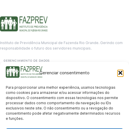
Instituto de Previdência Municipal de Fazenda Rio Grande. Gerindo com
responsabilidade o futuro dos servidores municipais.
GERENCIAMENTO DE DADOS
Departamento de informação
Gerenciar consentimento
contato@fazprev.pr.gov.br
(41) 3995-2146
Para proporcionar uma melhor experiência, usamos tecnologias
Serviços
como cookies para armazenar e/ou acessar informações do
dispositivo. O consentimento com essas tecnologias nos permite
Aposentadoria
Pensão por Morte
Benefício por Invalidez
Auxílio Doença
processar dados como comportamento da navegação ou IDs
Holerite Online
Protocolo Online
exclusivos neste site. O não consentimento ou a revogação do
Transparência
consentimento pode afetar negativamente determinados recursos
e funções.
Portal da Transparência
Licitações
Pró-Gestão RPPS
Acesso a
informação