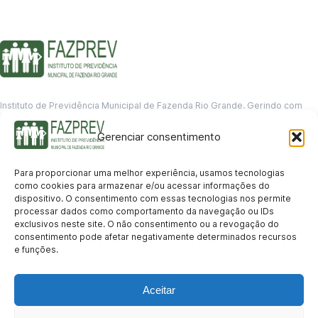
Instituto de Previdência Municipal de Fazenda Rio Grande. Gerindo com
responsabilidade o futuro dos servidores municipais.
Gerenciar consentimento
GERENCIAMENTO DE DADOS
Departamento de informação
Para proporcionar uma melhor experiência, usamos tecnologias
contato@fazprev.pr.gov.br
como cookies para armazenar e/ou acessar informações do
(41) 3995-2146
dispositivo. O consentimento com essas tecnologias nos permite
processar dados como comportamento da navegação ou IDs
Serviços
exclusivos neste site. O não consentimento ou a revogação do
consentimento pode afetar negativamente determinados recursos
Aposentadoria
Pensão por Morte
Benefício por Invalidez
Auxílio Doença
e funções.
Holerite Online
Protocolo Online
Transparência
Aceitar
Portal da Transparência
Licitações
Pró-Gestão RPPS
Acesso a
informação