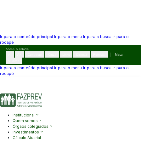
Ir para o conteúdo principal
Ir para o menu
Ir para a busca
Ir para o
rodapé
Pular
Acessibilidade
para
A-
A+
Contraste
Cinza
Links
Dislexia
Reiniciar
Mapa
o
VLibras
conteúdo
Ir para o conteúdo principal
Ir para o menu
Ir para a busca
Ir para o
rodapé
(41) 3995-2146
contato@fazprev.pr.gov.br
Seg-Sex: 08h–12h e
13h–17h
Acessibilidade
|
Mapa do Site
|
Privacidade
Institucional
Quem somos
Órgãos colegiados
Investimentos
Cálculo Atuarial