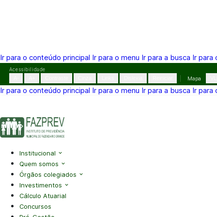
Ir para o conteúdo principal
Ir para o menu
Ir para a busca
Ir para
Pular
Acessibilidade
para
A-
A+
Contraste
Cinza
Links
Dislexia
Reiniciar
Mapa
VL
o
Ir para o conteúdo principal
Ir para o menu
Ir para a busca
Ir para
conteúdo
(41) 3995-2146
contato@fazprev.pr.gov.br
Seg-Sex: 08h–
Acessibilidade
|
Mapa do Site
|
Privacidade
Institucional
Quem somos
Órgãos colegiados
Investimentos
Cálculo Atuarial
Concursos