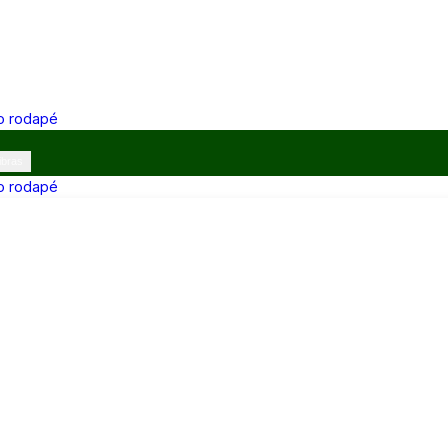
 o rodapé
ibras
 o rodapé
12h e 13h–17h