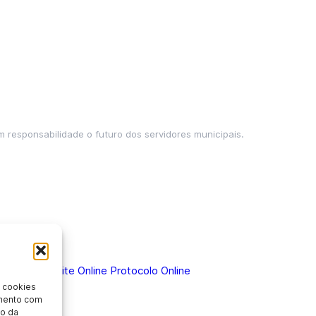
m responsabilidade o futuro dos servidores municipais.
 Doença
Holerite Online
Protocolo Online
 cookies
imento com
o da