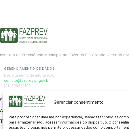
Instituto de Previdência Municipal de Fazenda Rio Grande. Gerindo co
GERENCIAMENTO DE DADOS
Departamento de informação
contato@fazprev.pr.gov.br
(41) 3995-2146
Serviços
Gerenciar consentimento
Aposentadoria
Pensão por Morte
Benefício por Invalidez
Auxílio
Para proporcionar uma melhor experiência, usamos tecnologias como
Transparência
para armazenar e/ou acessar informações do dispositivo. O consent
essas tecnologias nos permite processar dados como comportament