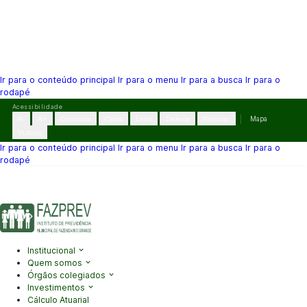
Ir para o conteúdo principal
Ir para o menu
Ir para a busca
Ir para o
rodapé
Pular
Acessibilidade
para
A-
A+
Contraste
Cinza
Links
Dislexia
Reiniciar
Mapa
o
VLibras
conteúdo
Ir para o conteúdo principal
Ir para o menu
Ir para a busca
Ir para o
rodapé
(41) 3995-2146
contato@fazprev.pr.gov.br
Seg-Sex: 08h–12h e
13h–17h
Acessibilidade
|
Mapa do Site
|
Privacidade
Institucional
Quem somos
Órgãos colegiados
Investimentos
Cálculo Atuarial