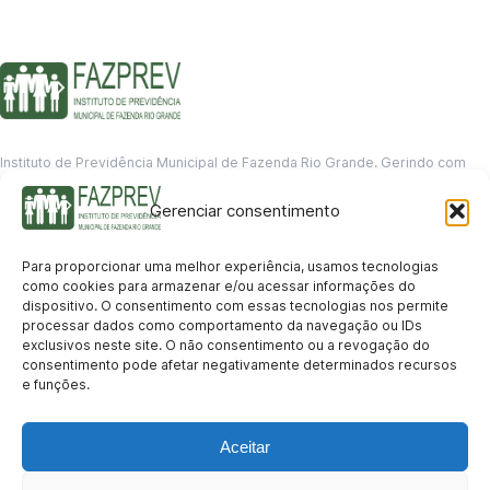
Instituto de Previdência Municipal de Fazenda Rio Grande. Gerindo com
responsabilidade o futuro dos servidores municipais.
Gerenciar consentimento
GERENCIAMENTO DE DADOS
Departamento de informação
Para proporcionar uma melhor experiência, usamos tecnologias
contato@fazprev.pr.gov.br
como cookies para armazenar e/ou acessar informações do
(41) 3995-2146
dispositivo. O consentimento com essas tecnologias nos permite
processar dados como comportamento da navegação ou IDs
Serviços
exclusivos neste site. O não consentimento ou a revogação do
consentimento pode afetar negativamente determinados recursos
Aposentadoria
Pensão por Morte
Benefício por Invalidez
Auxílio Doença
e funções.
Holerite Online
Protocolo Online
Transparência
Aceitar
Portal da Transparência
Licitações
Pró-Gestão RPPS
Acesso a
informação