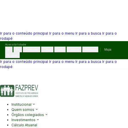
Ir para o conteúdo principal
Ir para o menu
Ir para a busca
Ir para o
rodapé
Pular
Acessibilidade
para
A-
A+
Contraste
Cinza
Links
Dislexia
Reiniciar
Mapa
o
VLibras
conteúdo
Ir para o conteúdo principal
Ir para o menu
Ir para a busca
Ir para o
rodapé
(41) 3995-2146
contato@fazprev.pr.gov.br
Seg-Sex: 08h–12h e
13h–17h
Acessibilidade
|
Mapa do Site
|
Privacidade
Institucional
Quem somos
Órgãos colegiados
Investimentos
Cálculo Atuarial