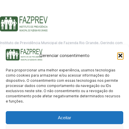
Instituto de Previdência Municipal de Fazenda Rio Grande. Gerindo com
responsabilidade o futuro dos servidores municipais.
Gerenciar consentimento
GERENCIAMENTO DE DADOS
Departamento de informação
Para proporcionar uma melhor experiência, usamos tecnologias
contato@fazprev.pr.gov.br
como cookies para armazenar e/ou acessar informações do
(41) 3995-2146
dispositivo. O consentimento com essas tecnologias nos permite
processar dados como comportamento da navegação ou IDs
Serviços
exclusivos neste site. O não consentimento ou a revogação do
consentimento pode afetar negativamente determinados recursos
Aposentadoria
Pensão por Morte
Benefício por Invalidez
Auxílio Doença
e funções.
Holerite Online
Protocolo Online
Transparência
Aceitar
Portal da Transparência
Licitações
Pró-Gestão RPPS
Acesso a
informação