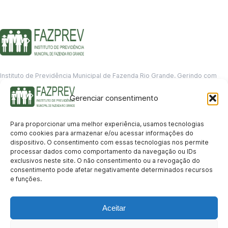
Instituto de Previdência Municipal de Fazenda Rio Grande. Gerindo com
responsabilidade o futuro dos servidores municipais.
Gerenciar consentimento
GERENCIAMENTO DE DADOS
Departamento de informação
Para proporcionar uma melhor experiência, usamos tecnologias
contato@fazprev.pr.gov.br
como cookies para armazenar e/ou acessar informações do
(41) 3995-2146
dispositivo. O consentimento com essas tecnologias nos permite
processar dados como comportamento da navegação ou IDs
Serviços
exclusivos neste site. O não consentimento ou a revogação do
consentimento pode afetar negativamente determinados recursos
Aposentadoria
Pensão por Morte
Benefício por Invalidez
Auxílio Doença
e funções.
Holerite Online
Protocolo Online
Transparência
Aceitar
Portal da Transparência
Licitações
Pró-Gestão RPPS
Acesso a
informação