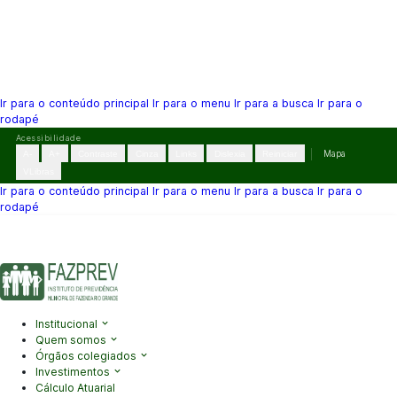
Ir para o conteúdo principal
Ir para o menu
Ir para a busca
Ir para o
rodapé
Pular
Acessibilidade
para
A-
A+
Contraste
Cinza
Links
Dislexia
Reiniciar
Mapa
o
VLibras
conteúdo
Ir para o conteúdo principal
Ir para o menu
Ir para a busca
Ir para o
rodapé
(41) 3995-2146
contato@fazprev.pr.gov.br
Seg-Sex: 08h–12h e
13h–17h
Acessibilidade
|
Mapa do Site
|
Privacidade
Institucional
Quem somos
Órgãos colegiados
Investimentos
Cálculo Atuarial