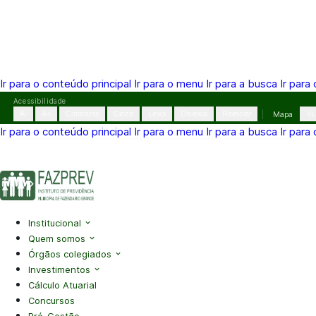
Ir para o conteúdo principal
Ir para o menu
Ir para a busca
Ir para
Pular
Acessibilidade
para
A-
A+
Contraste
Cinza
Links
Dislexia
Reiniciar
Mapa
VL
o
Ir para o conteúdo principal
Ir para o menu
Ir para a busca
Ir para
conteúdo
(41) 3995-2146
contato@fazprev.pr.gov.br
Seg-Sex: 08h–
Acessibilidade
|
Mapa do Site
|
Privacidade
Institucional
Quem somos
Órgãos colegiados
Investimentos
Cálculo Atuarial
Concursos