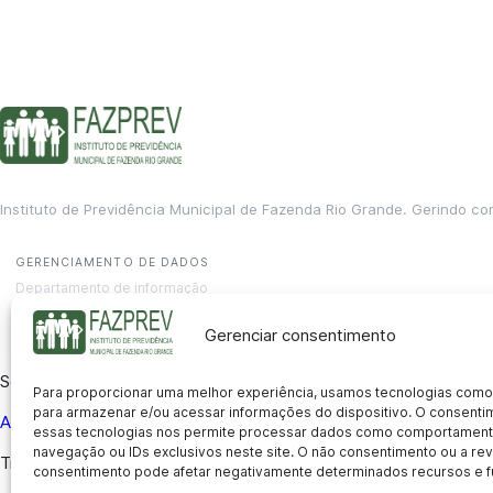
Instituto de Previdência Municipal de Fazenda Rio Grande. Gerindo co
GERENCIAMENTO DE DADOS
Departamento de informação
contato@fazprev.pr.gov.br
(41) 3995-2146
Gerenciar consentimento
Serviços
Para proporcionar uma melhor experiência, usamos tecnologias como
para armazenar e/ou acessar informações do dispositivo. O consent
Aposentadoria
Pensão por Morte
Benefício por Invalidez
Auxílio
essas tecnologias nos permite processar dados como comportament
navegação ou IDs exclusivos neste site. O não consentimento ou a r
Transparência
consentimento pode afetar negativamente determinados recursos e f