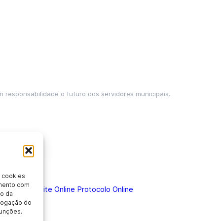
m responsabilidade o futuro dos servidores municipais.
 cookies
imento com
 Doença
Holerite Online
Protocolo Online
o da
evogação do
unções.