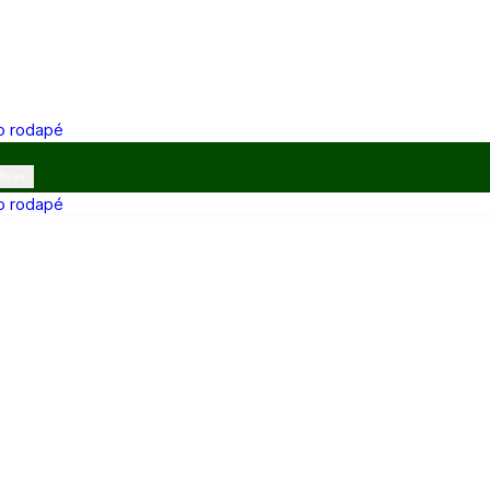
 o rodapé
ibras
 o rodapé
12h e 13h–17h