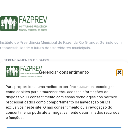
Instituto de Previdência Municipal de Fazenda Rio Grande. Gerindo com
responsabilidade o futuro dos servidores municipais.
GERENCIAMENTO DE DADOS
Departamento de informação
Gerenciar consentimento
contato@fazprev.pr.gov.br
(41) 3995-2146
Para proporcionar uma melhor experiência, usamos tecnologias
Serviços
como cookies para armazenar e/ou acessar informações do
dispositivo. O consentimento com essas tecnologias nos permite
Aposentadoria
Pensão por Morte
Benefício por Invalidez
Auxílio Doença
processar dados como comportamento da navegação ou IDs
Holerite Online
Protocolo Online
exclusivos neste site. O não consentimento ou a revogação do
Transparência
consentimento pode afetar negativamente determinados recursos
e funções.
Portal da Transparência
Licitações
Pró-Gestão RPPS
Acesso a
informação