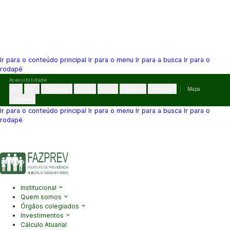
Ir para o conteúdo principal
Ir para o menu
Ir para a busca
Ir para o
rodapé
Pular
Acessibilidade
para
A-
A+
Contraste
Cinza
Links
Dislexia
Reiniciar
Mapa
o
VLibras
conteúdo
Ir para o conteúdo principal
Ir para o menu
Ir para a busca
Ir para o
rodapé
(41) 3995-2146
contato@fazprev.pr.gov.br
Seg-Sex: 08h–12h e
13h–17h
Acessibilidade
|
Mapa do Site
|
Privacidade
Institucional
Quem somos
Órgãos colegiados
Investimentos
Cálculo Atuarial