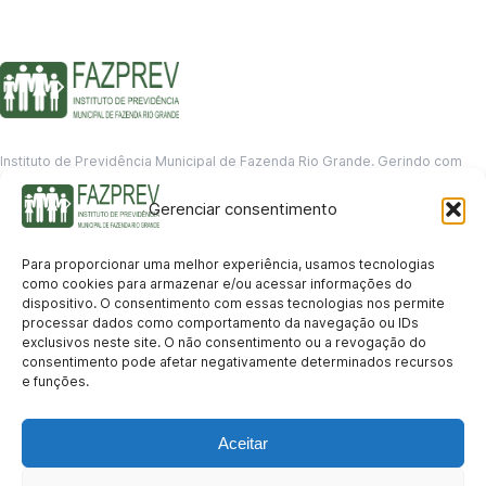
Instituto de Previdência Municipal de Fazenda Rio Grande. Gerindo com
responsabilidade o futuro dos servidores municipais.
Gerenciar consentimento
GERENCIAMENTO DE DADOS
Departamento de informação
Para proporcionar uma melhor experiência, usamos tecnologias
contato@fazprev.pr.gov.br
como cookies para armazenar e/ou acessar informações do
(41) 3995-2146
dispositivo. O consentimento com essas tecnologias nos permite
processar dados como comportamento da navegação ou IDs
Serviços
exclusivos neste site. O não consentimento ou a revogação do
consentimento pode afetar negativamente determinados recursos
Aposentadoria
Pensão por Morte
Benefício por Invalidez
Auxílio Doença
e funções.
Holerite Online
Protocolo Online
Transparência
Aceitar
Portal da Transparência
Licitações
Pró-Gestão RPPS
Acesso a
informação