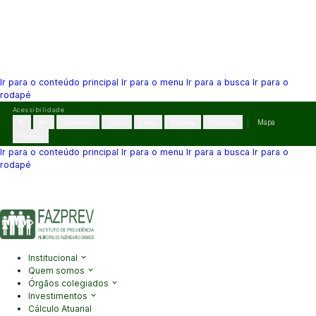
Ir para o conteúdo principal
Ir para o menu
Ir para a busca
Ir para o
rodapé
Pular
Acessibilidade
para
A-
A+
Contraste
Cinza
Links
Dislexia
Reiniciar
Mapa
o
VLibras
conteúdo
Ir para o conteúdo principal
Ir para o menu
Ir para a busca
Ir para o
rodapé
(41) 3995-2146
contato@fazprev.pr.gov.br
Seg-Sex: 08h–12h e
13h–17h
Acessibilidade
|
Mapa do Site
|
Privacidade
Institucional
Quem somos
Órgãos colegiados
Investimentos
Cálculo Atuarial