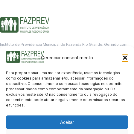
Instituto de Previdência Municipal de Fazenda Rio Grande. Gerindo com
responsabilidade o futuro dos servidores municipais.
Gerenciar consentimento
GERENCIAMENTO DE DADOS
Departamento de informação
Para proporcionar uma melhor experiência, usamos tecnologias
contato@fazprev.pr.gov.br
como cookies para armazenar e/ou acessar informações do
(41) 3995-2146
dispositivo. O consentimento com essas tecnologias nos permite
processar dados como comportamento da navegação ou IDs
Serviços
exclusivos neste site. O não consentimento ou a revogação do
consentimento pode afetar negativamente determinados recursos
Aposentadoria
Pensão por Morte
Benefício por Invalidez
Auxílio Doença
e funções.
Holerite Online
Protocolo Online
Transparência
Aceitar
Portal da Transparência
Licitações
Pró-Gestão RPPS
Acesso a
informação