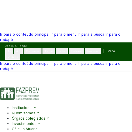
Ir para o conteúdo principal
Ir para o menu
Ir para a busca
Ir para o
rodapé
Pular
Acessibilidade
para
A-
A+
Contraste
Cinza
Links
Dislexia
Reiniciar
Mapa
o
VLibras
conteúdo
Ir para o conteúdo principal
Ir para o menu
Ir para a busca
Ir para o
rodapé
(41) 3995-2146
contato@fazprev.pr.gov.br
Seg-Sex: 08h–12h e
13h–17h
Acessibilidade
|
Mapa do Site
|
Privacidade
Institucional
Quem somos
Órgãos colegiados
Investimentos
Cálculo Atuarial