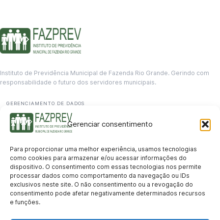
Instituto de Previdência Municipal de Fazenda Rio Grande. Gerindo com
responsabilidade o futuro dos servidores municipais.
GERENCIAMENTO DE DADOS
Departamento de informação
Gerenciar consentimento
contato@fazprev.pr.gov.br
(41) 3995-2146
Para proporcionar uma melhor experiência, usamos tecnologias
Serviços
como cookies para armazenar e/ou acessar informações do
dispositivo. O consentimento com essas tecnologias nos permite
Aposentadoria
Pensão por Morte
Benefício por Invalidez
Auxílio Doença
processar dados como comportamento da navegação ou IDs
Holerite Online
Protocolo Online
exclusivos neste site. O não consentimento ou a revogação do
Transparência
consentimento pode afetar negativamente determinados recursos
e funções.
Portal da Transparência
Licitações
Pró-Gestão RPPS
Acesso a
informação