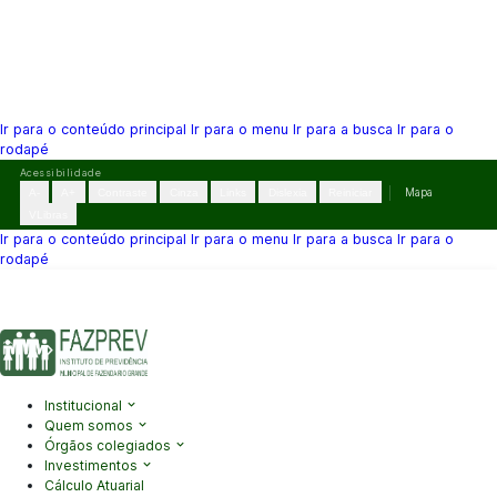
Ir para o conteúdo principal
Ir para o menu
Ir para a busca
Ir para o
rodapé
Pular
Acessibilidade
para
A-
A+
Contraste
Cinza
Links
Dislexia
Reiniciar
Mapa
o
VLibras
conteúdo
Ir para o conteúdo principal
Ir para o menu
Ir para a busca
Ir para o
rodapé
(41) 3995-2146
contato@fazprev.pr.gov.br
Seg-Sex: 08h–12h e
13h–17h
Acessibilidade
|
Mapa do Site
|
Privacidade
Institucional
Quem somos
Órgãos colegiados
Investimentos
Cálculo Atuarial