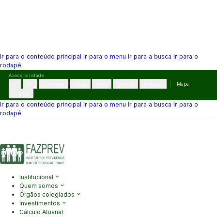
Ir para o conteúdo principal
Ir para o menu
Ir para a busca
Ir para o
rodapé
Pular
Acessibilidade
para
A-
A+
Contraste
Cinza
Links
Dislexia
Reiniciar
Mapa
o
VLibras
conteúdo
Ir para o conteúdo principal
Ir para o menu
Ir para a busca
Ir para o
rodapé
(41) 3995-2146
contato@fazprev.pr.gov.br
Seg-Sex: 08h–12h e
13h–17h
Acessibilidade
|
Mapa do Site
|
Privacidade
Institucional
Quem somos
Órgãos colegiados
Investimentos
Cálculo Atuarial