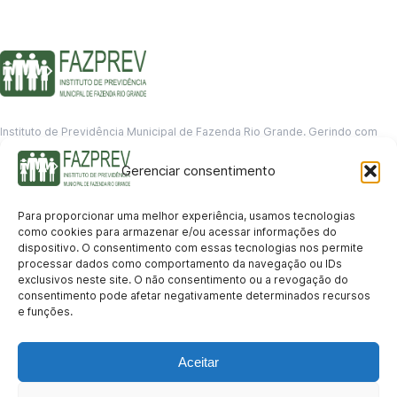
Instituto de Previdência Municipal de Fazenda Rio Grande. Gerindo com
responsabilidade o futuro dos servidores municipais.
Gerenciar consentimento
GERENCIAMENTO DE DADOS
Departamento de informação
Para proporcionar uma melhor experiência, usamos tecnologias
contato@fazprev.pr.gov.br
como cookies para armazenar e/ou acessar informações do
(41) 3995-2146
dispositivo. O consentimento com essas tecnologias nos permite
processar dados como comportamento da navegação ou IDs
Serviços
exclusivos neste site. O não consentimento ou a revogação do
consentimento pode afetar negativamente determinados recursos
Aposentadoria
Pensão por Morte
Benefício por Invalidez
Auxílio Doença
e funções.
Holerite Online
Protocolo Online
Transparência
Aceitar
Portal da Transparência
Licitações
Pró-Gestão RPPS
Acesso a
informação