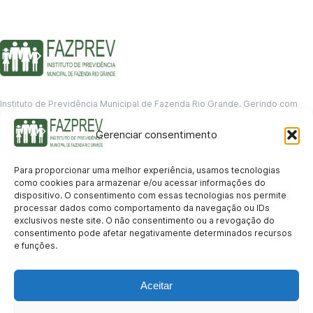
Instituto de Previdência Municipal de Fazenda Rio Grande. Gerindo com
responsabilidade o futuro dos servidores municipais.
Gerenciar consentimento
GERENCIAMENTO DE DADOS
Departamento de informação
Para proporcionar uma melhor experiência, usamos tecnologias
contato@fazprev.pr.gov.br
como cookies para armazenar e/ou acessar informações do
(41) 3995-2146
dispositivo. O consentimento com essas tecnologias nos permite
processar dados como comportamento da navegação ou IDs
Serviços
exclusivos neste site. O não consentimento ou a revogação do
consentimento pode afetar negativamente determinados recursos
Aposentadoria
Pensão por Morte
Benefício por Invalidez
Auxílio Doença
e funções.
Holerite Online
Protocolo Online
Transparência
Aceitar
Portal da Transparência
Licitações
Pró-Gestão RPPS
Acesso a
informação