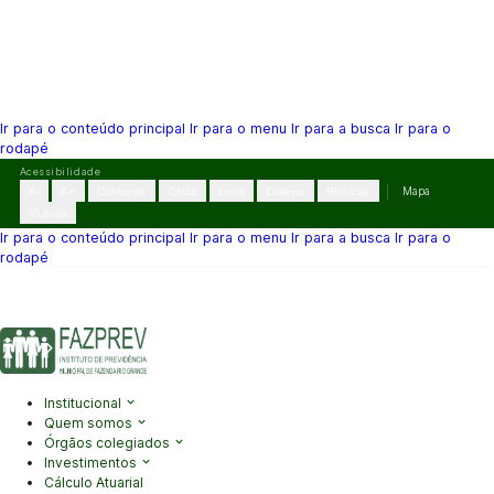
Ir para o conteúdo principal
Ir para o menu
Ir para a busca
Ir para o
rodapé
Pular
Acessibilidade
para
A-
A+
Contraste
Cinza
Links
Dislexia
Reiniciar
Mapa
o
VLibras
conteúdo
Ir para o conteúdo principal
Ir para o menu
Ir para a busca
Ir para o
rodapé
(41) 3995-2146
contato@fazprev.pr.gov.br
Seg-Sex: 08h–12h e
13h–17h
Acessibilidade
|
Mapa do Site
|
Privacidade
Institucional
Quem somos
Órgãos colegiados
Investimentos
Cálculo Atuarial