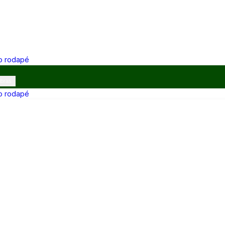
 o rodapé
ibras
 o rodapé
12h e 13h–17h