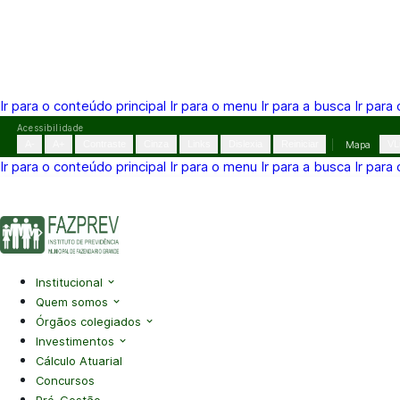
Ir para o conteúdo principal
Ir para o menu
Ir para a busca
Ir para
Pular
Acessibilidade
para
A-
A+
Contraste
Cinza
Links
Dislexia
Reiniciar
Mapa
VL
o
Ir para o conteúdo principal
Ir para o menu
Ir para a busca
Ir para
conteúdo
(41) 3995-2146
contato@fazprev.pr.gov.br
Seg-Sex: 08h–
Acessibilidade
|
Mapa do Site
|
Privacidade
Institucional
Quem somos
Órgãos colegiados
Investimentos
Cálculo Atuarial
Concursos