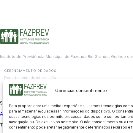
Instituto de Previdência Municipal de Fazenda Rio Grande. Gerindo co
GERENCIAMENTO DE DADOS
Departamento de informação
contato@fazprev.pr.gov.br
(41) 3995-2146
Gerenciar consentimento
Serviços
Para proporcionar uma melhor experiência, usamos tecnologias como
para armazenar e/ou acessar informações do dispositivo. O consent
Aposentadoria
Pensão por Morte
Benefício por Invalidez
Auxílio
essas tecnologias nos permite processar dados como comportament
navegação ou IDs exclusivos neste site. O não consentimento ou a r
Transparência
consentimento pode afetar negativamente determinados recursos e f