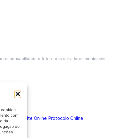
m responsabilidade o futuro dos servidores municipais.
 cookies
imento com
 Doença
Holerite Online
Protocolo Online
o da
evogação do
unções.