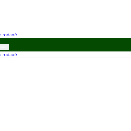
 o rodapé
ibras
 o rodapé
12h e 13h–17h