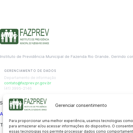
Instituto de Previdência Municipal de Fazenda Rio Grande. Gerindo co
GERENCIAMENTO DE DADOS
Departamento de informação
contato@fazprev.pr.gov.br
(41) 3995-2146
Serviços
Gerenciar consentimento
Aposentadoria
Pensão por Morte
Benefício por Invalidez
Auxílio
Para proporcionar uma melhor experiência, usamos tecnologias como
Transparência
para armazenar e/ou acessar informações do dispositivo. O consent
essas tecnologias nos permite processar dados como comportament