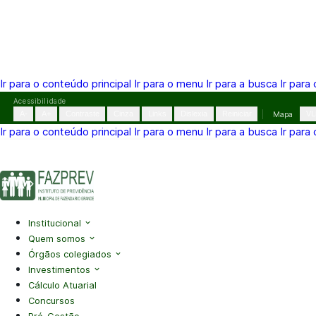
Ir para o conteúdo principal
Ir para o menu
Ir para a busca
Ir para
Pular
Acessibilidade
para
A-
A+
Contraste
Cinza
Links
Dislexia
Reiniciar
Mapa
VL
o
Ir para o conteúdo principal
Ir para o menu
Ir para a busca
Ir para
conteúdo
(41) 3995-2146
contato@fazprev.pr.gov.br
Seg-Sex: 08h–
Acessibilidade
|
Mapa do Site
|
Privacidade
Institucional
Quem somos
Órgãos colegiados
Investimentos
Cálculo Atuarial
Concursos