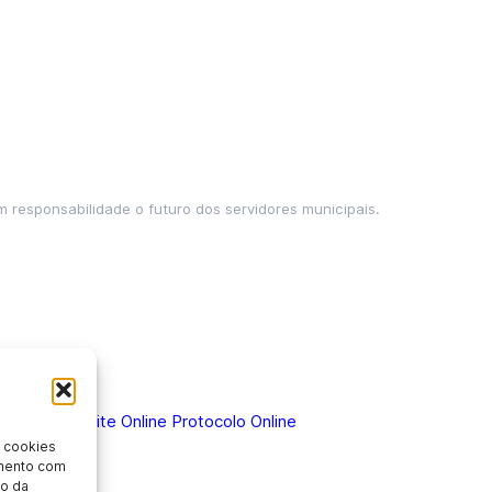
m responsabilidade o futuro dos servidores municipais.
 Doença
Holerite Online
Protocolo Online
 cookies
imento com
o da